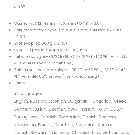
6.5 W
Matmenys
Ø121.4 mm × 100.1 mm (Ø4.8″ × 3.9″)
Pakuotės matmenys
150 mm × 150 mm × 141 mm (5.9″ × 5.9″
×5.6″)
Svoris
Approx. 580 g (1.2 lb.)
Svoris su pakuote
Approx. 820 g (1.6 lb.)
Laikymo sąlygos
-30 °C to 60 °C (-22 °F to 140 °F). Humidity
95% or less (non-condensing)
Paleidimo ir veikimo sąlygos
-30 °C to 60 °C (-22 °F to 140
°F). Humidity 95% or less (non-condensing)
Kalba
33 languages
English, Russian, Estonian, Bulgarian, Hungarian, Greek,
German, Italian, Czech, Slovak, French, Polish, Dutch,
Portuguese, Spanish, Romanian, Danish, Swedish,
Norwegian, Finnish, Croatian, Slovenian, Serbian,
Turkish, Korean, Traditional Chinese, Thai, Vietnamese,