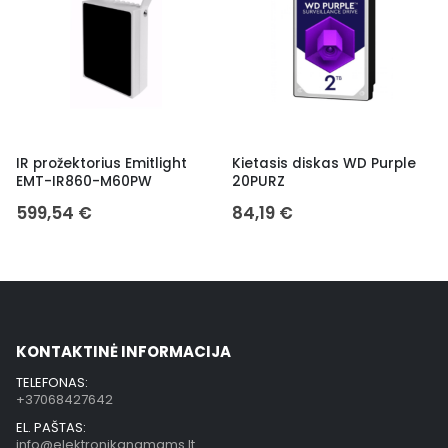
HD kontrolinis monitorius
DT-A86
474,23
€
Kietasis diskas WD Purple
20PURZ
84,19
€
KONTAKTINĖ INFORMACIJA
TELEFONAS:
+37068427642
EL. PAŠTAS:
info@elektronikanamams.lt