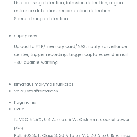
Line crossing detection, intrusion detection, region
entrance detection, region exiting detection
Scene change detection
Sujungimas
Upload to FTP/memory card/NAS, notify surveillance
center, trigger recording, trigger capture, send email
-SU: audible warning
Išmanaus mokymosi funkcijos
Veidų atpažinimas
Yes
Pagrindinis
Galia
12 VDC ± 25%, 0.4 A, max. 5 W, Ø5.5 mm coaxial power
plug
PoE: 802.3af, Class 3, 36 V to 57 V, 0.20 A to 0.15 A, max.