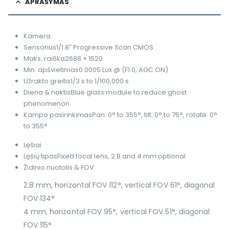
APRAŠYMAS
Kamera
Sensorius
1/1.8″ Progressive Scan CMOS
Maks. rai6ka
2688 × 1520
Min. apšvietimas
0.0005 Lux @ (F1.0, AGC ON)
Užrakto greitis
1/3 s to 1/100,000 s
Diena & naktis
Blue glass module to reduce ghost
phenomenon
Kampo pasirinkimas
Pan: 0° to 355°, tilt: 0° to 75°, rotate: 0°
to 355°
Lęšiai
Lęšių tipas
Fixed focal lens, 2.8 and 4 mm optional
Židinio nuotolis & FOV
2.8 mm, horizontal FOV 112°, vertical FOV 61°, diagonal
FOV 134°
4 mm, horizontal FOV 95°, vertical FOV 51°, diagonal
FOV 115°