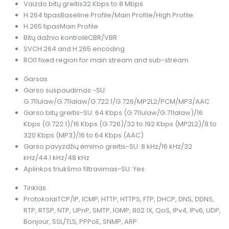
Vaizdo bitų greitis
32 Kbps to 8 Mbps
H.264 tipas
Baseline Profile/Main Profile/High Profile
H.265 tipas
Main Profile
Bitų dažnio kontrolė
CBR/VBR
SVC
H.264 and H.265 encoding
ROI
1 fixed region for main stream and sub-stream
Garsas
Garso suspaudimas
-SU:
G.711ulaw/G.711alaw/G.722.1/G.726/MP2L2/PCM/MP3/AAC
Garso bitų greitis
-SU: 64 Kbps (G.711ulaw/G.711alaw)/16
Kbps (G.722.1)/16 Kbps (G.726)/32 to 192 Kbps (MP2L2)/8 to
320 Kbps (MP3)/16 to 64 Kbps (AAC)
Garso pavyzdžių ėmimo greitis
-SU: 8 kHz/16 kHz/32
kHz/44.1 kHz/48 kHz
Aplinkos triukšmo filtravimas
-SU: Yes
Tinklas
Protokolai
TCP/IP, ICMP, HTTP, HTTPS, FTP, DHCP, DNS, DDNS,
RTP, RTSP, NTP, UPnP, SMTP, IGMP, 802.1X, QoS, IPv4, IPv6, UDP,
Bonjour, SSL/TLS, PPPoE, SNMP, ARP