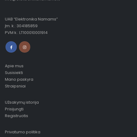
UAB “Elektronika Namams”
Įm. k.: 304185859
PVM k.: LT100010001914
Apie mus
Susisiekti
Mano paskyra
Straipsniai
Užsakymų istorija
Prisijungti
Registruotis
Privatumo politika