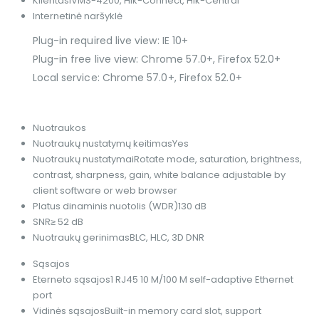
Klientas
iVMS-4200, Hik-Connect, Hik-Central
Internetinė naršyklė
Plug-in required live view: IE 10+
Plug-in free live view: Chrome 57.0+, Firefox 52.0+
Local service: Chrome 57.0+, Firefox 52.0+
Nuotraukos
Nuotraukų nustatymų keitimas
Yes
Nuotraukų nustatymai
Rotate mode, saturation, brightness,
contrast, sharpness, gain, white balance adjustable by
client software or web browser
Platus dinaminis nuotolis (WDR)
130 dB
SNR
≥ 52 dB
Nuotraukų gerinimas
BLC, HLC, 3D DNR
Sąsajos
Eterneto sąsajos
1 RJ45 10 M/100 M self-adaptive Ethernet
port
Vidinės sąsajos
Built-in memory card slot, support