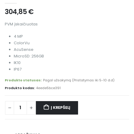
0
out of 5
304,85
€
PVM įskaičiuotas
4 MP
ColorVu
AcuSense
MicroSD: 256GB
IK10
IP67
Produkto statusas:
Pagal užsakymą (Pristatymas iki 5-10 d.d)
Produkto kodas:
4eede5bce391
Į KREPŠELĮ
Alternative: