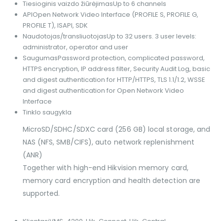
Tiesioginis vaizdo žiūrėjimas
Up to 6 channels
API
Open Network Video Interface (PROFILE S, PROFILE G,
PROFILE T), ISAPI, SDK
Naudotojas/transliuotojas
Up to 32 users. 3 user levels:
administrator, operator and user
Saugumas
Password protection, complicated password,
HTTPS encryption, IP address filter, Security Audit Log, basic
and digest authentication for HTTP/HTTPS, TLS 1.1/1.2, WSSE
and digest authentication for Open Network Video
Interface
Tinklo saugykla
MicroSD/SDHC/SDXC card (256 GB) local storage, and
NAS (NFS, SMB/CIFS), auto network replenishment
(ANR)
Together with high-end Hikvision memory card,
memory card encryption and health detection are
supported.