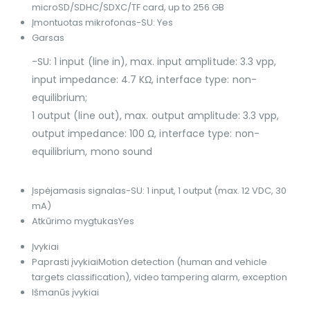
microSD/SDHC/SDXC/TF card, up to 256 GB
Įmontuotas mikrofonas
-SU: Yes
Garsas
-SU: 1 input (line in), max. input amplitude: 3.3 vpp,
input impedance: 4.7 KΩ, interface type: non-
equilibrium;
1 output (line out), max. output amplitude: 3.3 vpp,
output impedance: 100 Ω, interface type: non-
equilibrium, mono sound
Įspėjamasis signalas
-SU: 1 input, 1 output (max. 12 VDC, 30
mA)
Atkūrimo mygtukas
Yes
Įvykiai
Paprasti įvykiai
Motion detection (human and vehicle
targets classification), video tampering alarm, exception
Išmanūs įvykiai