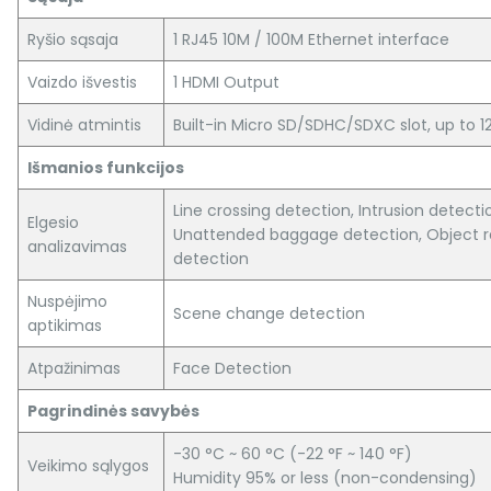
Ryšio sąsaja
1 RJ45 10M / 100M Ethernet interface
Vaizdo išvestis
1 HDMI Output
Vidinė atmintis
Built-in Micro SD/SDHC/SDXC slot, up to 1
Išmanios funkcijos
Line crossing detection, Intrusion detecti
Elgesio
Unattended baggage detection, Object 
analizavimas
detection
Nuspėjimo
Scene change detection
aptikimas
Atpažinimas
Face Detection
Pagrindinės savybės
-30 °C ~ 60 °C (-22 °F ~ 140 °F)
Veikimo sąlygos
Humidity 95% or less (non-condensing)