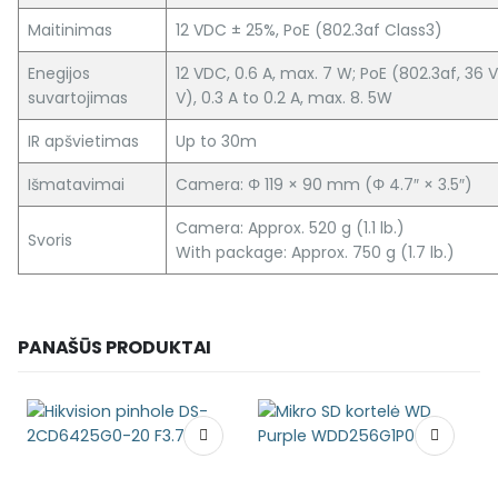
Maitinimas
12 VDC ± 25%, PoE (802.3af Class3)
Enegijos
12 VDC, 0.6 A, max. 7 W; PoE (802.3af, 36 V
suvartojimas
V), 0.3 A to 0.2 A, max. 8. 5W
IR apšvietimas
Up to 30m
Išmatavimai
Camera: Φ 119 × 90 mm (Φ 4.7″ × 3.5″)
Camera: Approx. 520 g (1.1 lb.)
Svoris
With package: Approx. 750 g (1.7 lb.)
PANAŠŪS PRODUKTAI