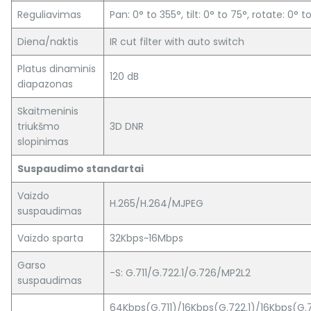
Reguliavimas
Pan: 0° to 355°, tilt: 0° to 75°, rotate: 0° t
Diena/naktis
IR cut filter with auto switch
Platus dinaminis
120 dB
diapazonas
Skaitmeninis
triukšmo
3D DNR
slopinimas
Suspaudimo standartai
Vaizdo
H.265/H.264/MJPEG
suspaudimas
Vaizdo sparta
32Kbps~16Mbps
Garso
-S: G.711/G.722.1/G.726/MP2L2
suspaudimas
64Kbps(G.711)/16Kbps(G.722.1)/16Kbps(G.