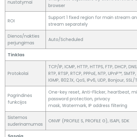
nustatymai
browser
Support 1 fixed region for main stream a
ROI
stream separately
Dienos/nakties
Auto/Scheduled
perjungimas
Tinklas
TCP/IP, ICMP, HTTP, HTTPS, FTP, DHCP, DNS
Protokolai
RTP, RTSP, RTCP, PPPoE, NTP, UPnP™, SMTP,
IGMP, 802.1X, QoS, IPv6, UDP, Bonjour, SSL/
One-key reset, Anti-Flicker, heartbeat, mi
Pagrindinės
password protection, privacy
funkcijos
mask, Watermark, IP address filtering
Sistemos
ONVIF (PROFILE S, PROFILE G), ISAPI, SDK
suderinamumas
Sąsaja