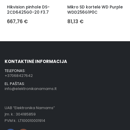
Hikvision pinhole DS-
Mikro SD kortelė WD Purple
H
2CD6425G0-20 F3.7
WDD256G1P0C
667,76
€
81,13
€
KONTAKTINĖ INFORMACIJA
TELEFONAS:
+37068427642
EL. PAŠTAS:
info@elektronikanamams.lt
UAB “Elektronika Namams”
Įm. k.: 304185859
PVM k.: LT100010001914