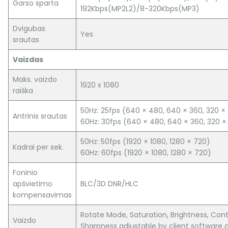
Garso sparta
192Kbps(MP2L2)/8-320Kbps(MP3)
Dvigubas
Yes
srautas
Vaizdas
Maks. vaizdo
1920 x 1080
raiška
50Hz: 25fps (640 × 480, 640 × 360, 320 ×
Antrinis srautas
60Hz: 30fps (640 × 480, 640 × 360, 320 ×
50Hz: 50fps (1920 × 1080, 1280 × 720)
Kadrai per sek.
60Hz: 60fps (1920 × 1080, 1280 × 720)
Foninio
apšvietimo
BLC/3D DNR/HLC
kompensavimas
Rotate Mode, Saturation, Brightness, Cont
Vaizdo
Sharpness adjustable by client software 