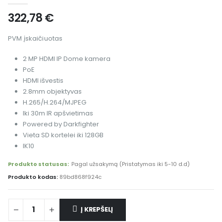
322,78
€
PVM įskaičiuotas
2 MP HDMI IP Dome kamera
PoE
HDMI išvestis
2.8mm objektyvas
H.265/H.264/MJPEG
Iki 30m IR apšvietimas
Powered by Darkfighter
Vieta SD kortelei iki 128GB
IK10
Produkto statusas:
Pagal užsakymą (Pristatymas iki 5-10 d.d)
Produkto kodas:
89bd868f924c
Į KREPŠELĮ