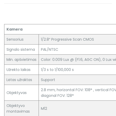
Kamera
Sensorius
1/2.8″ Progressive Scan CMOS
Signalo sistema
PAL/NTSC
Min. apšvietimas
Color: 0.009 Lux @ (F1.6, AGC ON), 0 Lux wi
Užrekto laikas
1/3 s to 1/100,000 s
Lėtas užraktas
Support
2.8 mm, horizontal FOV: 108° , vertical FOV
Objektyvas
diagonal FOV: 128°
Objektyvo
M12
montavimas