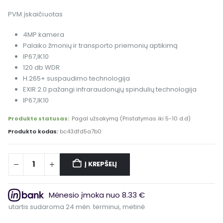
PVM įskaičiuotas
4MP kamera
Palaiko žmonių ir transporto priemonių aptikimą
IP67,IK10
120 db WDR
H.265+ suspaudimo technologija
EXIR 2.0 pažangi infraraudonųjų spindulių technologija
IP67,IK10
Produkto statusas:
Pagal užsakymą (Pristatymas iki 5-10 d.d)
Produkto kodas:
bc43dfd5a7b0
Į KREPŠELĮ
Alternative:
Mėnesio įmoka nuo 8.33 €
artis sudaroma 24 mėn. terminui, metinė palūkanų norma – 6.9%, sutar