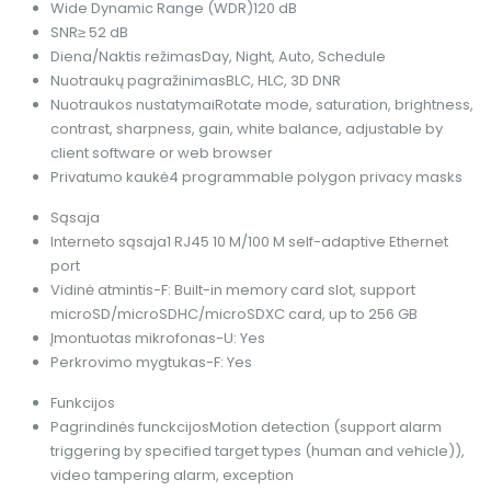
Wide Dynamic Range (WDR)
120 dB
SNR
≥ 52 dB
Diena/Naktis režimas
Day, Night, Auto, Schedule
Nuotraukų pagražinimas
BLC, HLC, 3D DNR
Nuotraukos nustatymai
Rotate mode, saturation, brightness,
contrast, sharpness, gain, white balance, adjustable by
client software or web browser
Privatumo kaukė
4 programmable polygon privacy masks
Sąsaja
Interneto sąsaja
1 RJ45 10 M/100 M self-adaptive Ethernet
port
Vidinė atmintis
-F: Built-in memory card slot, support
microSD/microSDHC/microSDXC card, up to 256 GB
Įmontuotas mikrofonas
-U: Yes
Perkrovimo mygtukas
-F: Yes
Funkcijos
Pagrindinės funckcijos
Motion detection (support alarm
triggering by specified target types (human and vehicle)),
video tampering alarm, exception