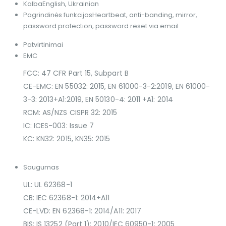
Kalba
English, Ukrainian
Pagrindinės funkcijos
Heartbeat, anti-banding, mirror,
password protection, password reset via email
Patvirtinimai
EMC
FCC: 47 CFR Part 15, Subpart B
CE-EMC: EN 55032: 2015, EN 61000-3-2:2019, EN 61000-
3-3: 2013+A1:2019, EN 50130-4: 2011 +A1: 2014
RCM: AS/NZS CISPR 32: 2015
IC: ICES-003: Issue 7
KC: KN32: 2015, KN35: 2015
Saugumas
UL: UL 62368-1
CB: IEC 62368-1: 2014+A11
CE-LVD: EN 62368-1: 2014/A11: 2017
BIS: IS 13252 (Part 1): 2010/IEC 60950-1: 2005