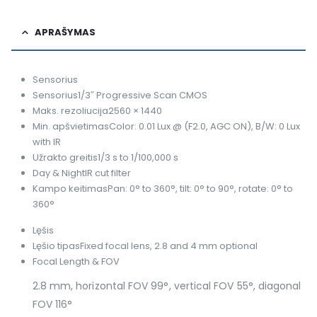
APRAŠYMAS
Sensorius
Sensorius
1/3″ Progressive Scan CMOS
Maks. rezoliucija
2560 × 1440
Min. apšvietimas
Color: 0.01 Lux @ (F2.0, AGC ON), B/W: 0 Lux
with IR
Užrakto greitis
1/3 s to 1/100,000 s
Day & Night
IR cut filter
Kampo keitimas
Pan: 0° to 360°, tilt: 0° to 90°, rotate: 0° to
360°
Lęšis
Lęšio tipas
Fixed focal lens, 2.8 and 4 mm optional
Focal Length & FOV
2.8 mm, horizontal FOV 99°, vertical FOV 55°, diagonal
FOV 116°