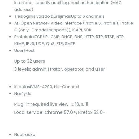
Interface, security audit log, host authentication (MAC
address)
Tiesioginis vaizdo žiūrėjimas
Up to 6 channels
API
Open Network Video Interface (Profile S, Profile T, Profile
G (only -F model supports)), ISAPI, SDK
Protokolai
TCP/IP, ICMP, DHCP, DNS, HTTP, RTP, RTSP, NTP,
IGMP, IPv6, UDP, QoS, FTP, SMTP
User/Host
Up to 32 users
3 levels: administrator, operator, and user
Klientas
iVMS-4200, Hik-Connect
Naršyklė
Plug-in required live view: IE 10, IE 11
Local service: Chrome 57.0+, Firefox 52.0+
Nuotrauka