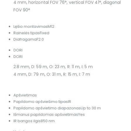
4 mm, horizontal FOV 76°, vertical FOV 41°, diagonal
FOV 90°
Lęšio montavimas
M12
Rainelės tipas
Fixed
Diafragama
F2.0
DORI
DORI
2.8 mm, D: 59 m, O: 23 m, R: 11 m, I: 5 m
4 mm, D: 79 m, O: 31 m, R: 15 m, I: 7 m
Apšvietimas
Papildomo apšviešimo tipas
IR
Papildomo apšvietimo diapazonas
Up to 30 m
Išmanus papildomas apšvietimas
Yes
IR bangos ilgis
850 nm