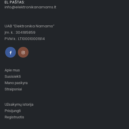
EL. PAŠTAS:
info@elektronikanamams.lt
UAB “Elektronika Namams”
Įm. k.: 304185859
PVM k.: LT100010001914
Apie mus
Susisiekti
Mano paskyra
Straipsniai
Užsakymų istorija
Prisijungti
Registruotis