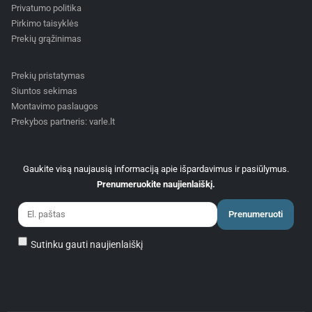
Privatumo politika
Pirkimo taisyklės
Prekių grąžinimas
Prekių pristatymas
Siuntos sekimas
Montavimo paslaugos
Prekybos partneris: varle.lt
Gaukite visą naujausią informaciją apie išpardavimus ir pasiūlymus.
Prenumeruokite naujienlaiškį.
Prenumeruoti
Sutinku gauti naujienlaiškį