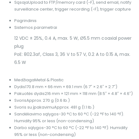
Sąsaja
Upload to FTP/memory card (-F), send email, notify
surveillance center, trigger recording (-F), trigger capture
Pagrindinis
Sistemos parametrai
12 VDC ± 25%, 0.4 A, max. 5 W, Ø5.5 mm coaxial power
plug
PoE: 802.3af, Class 3, 36 V to 57 V, 0.2 A to 0.15 A, max.
6.5 W
Medžiaga
Metal & Plastic
Dydis
170.8 mm × 66 mm × 69.1 mm (6.7″ × 2.6″ × 2.7″)
Pakuotės dydis
216 mm × 121 mm × 118 mm (8.5″ × 4.8″ × 4.6″)
Svoris
Approx. 270 g (0.6 lb.)
Svoris su įpakavimu
Approx. 481 g (1.1 lb.)
Sandėliavimo sąlygos
-30 °C to 60 °C (-22 °F to 140 °F).
Humidity 95% or less (non-condensing)
Darbo sąlygos
-30 °C to 60 °C (-22 °F to 140 °F). Humidity
95% or less (non-condensing)