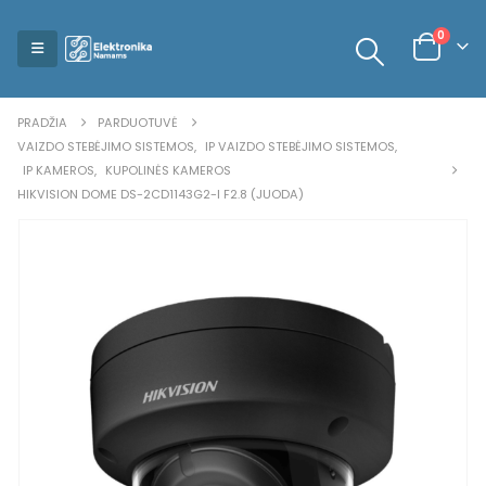
0
PRADŽIA
PARDUOTUVĖ
VAIZDO STEBĖJIMO SISTEMOS
,
IP VAIZDO STEBĖJIMO SISTEMOS
,
IP KAMEROS
,
KUPOLINĖS KAMEROS
HIKVISION DOME DS-2CD1143G2-I F2.8 (JUODA)