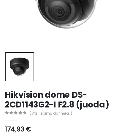
Hikvision dome DS-
2CD1143G2-I F2.8 (juoda)
( Atsiliepimų dar nėra. )
0
out of 5
174,93
€