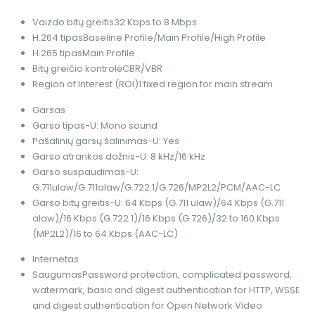
Vaizdo bitų greitis
32 Kbps to 8 Mbps
H.264 tipas
Baseline Profile/Main Profile/High Profile
H.265 tipas
Main Profile
Bitų greičio kontrolė
CBR/VBR
Region of Interest (ROI)
1 fixed region for main stream
Garsas
Garso tipas
-U: Mono sound
Pašalinių garsų šalinimas
-U: Yes
Garso atrankos dažnis
-U: 8 kHz/16 kHz
Garso suspaudimas
-U:
G.711ulaw/G.711alaw/G.722.1/G.726/MP2L2/PCM/AAC-LC
Garso bitų greitis
-U: 64 Kbps (G.711 ulaw)/64 Kbps (G.711
alaw)/16 Kbps (G.722.1)/16 Kbps (G.726)/32 to 160 Kbps
(MP2L2)/16 to 64 Kbps (AAC-LC)
Internetas
Saugumas
Password protection, complicated password,
watermark, basic and digest authentication for HTTP, WSSE
and digest authentication for Open Network Video