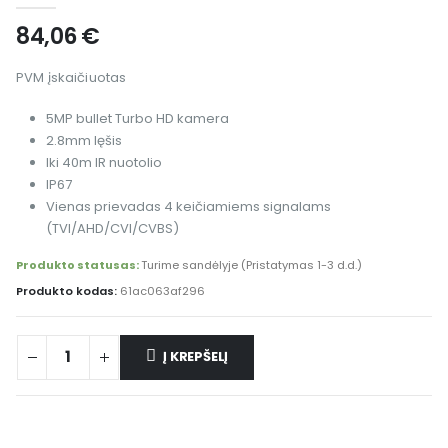
84,06
€
PVM įskaičiuotas
5MP bullet Turbo HD kamera
2.8mm lęšis
Iki 40m IR nuotolio
IP67
Vienas prievadas 4 keičiamiems signalams
(TVI/AHD/CVI/CVBS)
Produkto statusas:
Turime sandėlyje (Pristatymas 1-3 d.d.)
Produkto kodas:
61ac063af296
Į KREPŠELĮ