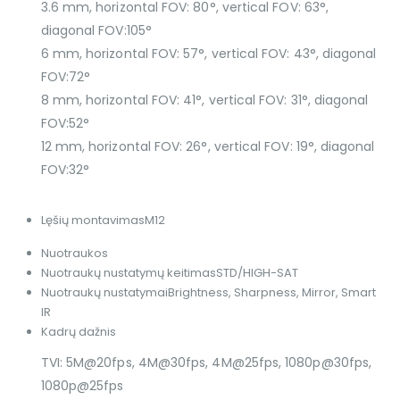
3.6 mm, horizontal FOV: 80°, vertical FOV: 63°,
diagonal FOV:105°
6 mm, horizontal FOV: 57°, vertical FOV: 43°, diagonal
FOV:72°
8 mm, horizontal FOV: 41°, vertical FOV: 31°, diagonal
FOV:52°
12 mm, horizontal FOV: 26°, vertical FOV: 19°, diagonal
FOV:32°
Lęšių montavimas
M12
Nuotraukos
Nuotraukų nustatymų keitimas
STD/HIGH-SAT
Nuotraukų nustatymai
Brightness, Sharpness, Mirror, Smart
IR
Kadrų dažnis
TVI: 5M@20fps, 4M@30fps, 4M@25fps, 1080p@30fps,
1080p@25fps