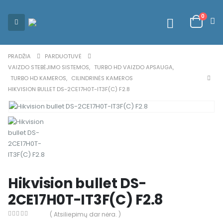
0
PRADŽIA
PARDUOTUVĖ
VAIZDO STEBĖJIMO SISTEMOS
,
TURBO HD VAIZDO APSAUGA
,
TURBO HD KAMEROS
,
CILINDRINĖS KAMEROS
HIKVISION BULLET DS-2CE17H0T-IT3F(C) F2.8
Hikvision bullet DS-
2CE17H0T-IT3F(C) F2.8
( Atsiliepimų dar nėra. )
0
out of 5