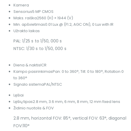
Kamera
Sensorius
5 MP CMOS
Maks. raiška
2560 (H) × 1944 (V)
Min. apšvietimas
0.01 Lux @ (F1.2, AGC ON), 0 Lux with IR
Užrakto laikas
PAL: 1/25 s to 1/50, 000 s
NTSC: 1/30 s to 1/50, 000 s
Diena & naktis
ICR
Kampo pasirinkimas
Pan: 0 to 360°, Tilt: 0 to 180°, Rotation 0
to 360°
Signalo sistema
PAL/NTSC
Lęšiai
Lęšių tipas
2.8 mm, 3.6 mm, 6 mm, 8 mm, 12 mm fixed lens
Židinio nuotolis & FOV
2.8 mm, horizontal FOV: 85°, vertical FOV: 63°, diagonal
FOV:110°