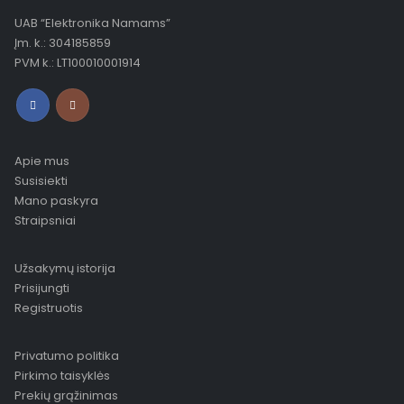
UAB “Elektronika Namams”
Įm. k.: 304185859
PVM k.: LT100010001914
Apie mus
Susisiekti
Mano paskyra
Straipsniai
Užsakymų istorija
Prisijungti
Registruotis
Privatumo politika
Pirkimo taisyklės
Prekių grąžinimas