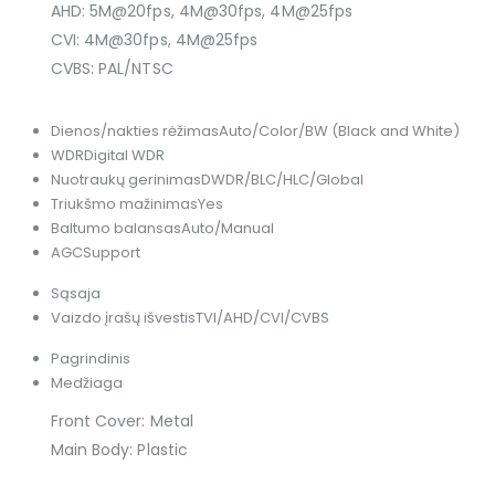
AHD: 5M@20fps, 4M@30fps, 4M@25fps
CVI: 4M@30fps, 4M@25fps
CVBS: PAL/NTSC
Dienos/nakties rėžimas
Auto/Color/BW (Black and White)
WDR
Digital WDR
Nuotraukų gerinimas
DWDR/BLC/HLC/Global
Triukšmo mažinimas
Yes
Baltumo balansas
Auto/Manual
AGC
Support
Sąsaja
Vaizdo įrašų išvestis
TVI/AHD/CVI/CVBS
Pagrindinis
Medžiaga
Front Cover: Metal
Main Body: Plastic