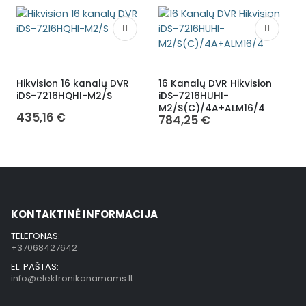
Hikvision 16 kanalų DVR
16 Kanalų DVR Hikvision
H
iDS-7216HQHI-M2/S
iDS-7216HUHI-
F
M2/S(C)/4A+ALM16/4
435,16
€
784,25
€
KONTAKTINĖ INFORMACIJA
TELEFONAS:
+37068427642
EL. PAŠTAS:
info@elektronikanamams.lt