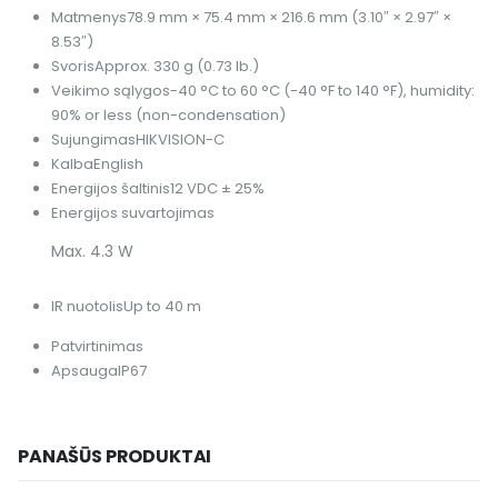
Matmenys
78.9 mm × 75.4 mm × 216.6 mm (3.10″ × 2.97″ ×
8.53″)
Svoris
Approx. 330 g (0.73 lb.)
Veikimo sąlygos
-40 °C to 60 °C (-40 °F to 140 °F), humidity:
90% or less (non-condensation)
Sujungimas
HIKVISION-C
Kalba
English
Energijos šaltinis
12 VDC ± 25%
Energijos suvartojimas
Max. 4.3 W
IR nuotolis
Up to 40 m
Patvirtinimas
Apsauga
IP67
PANAŠŪS PRODUKTAI