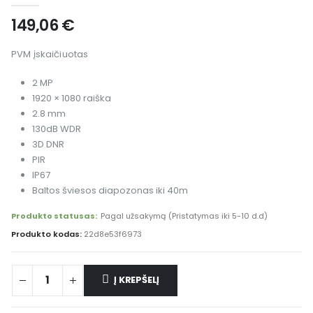
149,06
€
PVM įskaičiuotas
2 MP
1920 × 1080 raiška
2.8 mm
130dB WDR
3D DNR
PIR
IP67
Baltos šviesos diapozonas iki 40m
Produkto statusas:
Pagal užsakymą (Pristatymas iki 5-10 d.d)
Produkto kodas:
22d8e53f6973
Į KREPŠELĮ