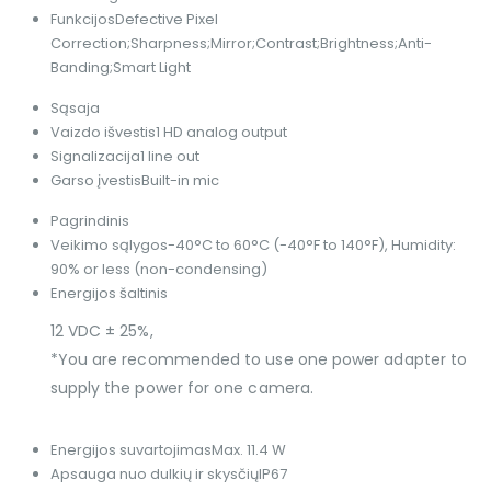
Funkcijos
Defective Pixel
Correction;Sharpness;Mirror;Contrast;Brightness;Anti-
Banding;Smart Light
Sąsaja
Vaizdo išvestis
1 HD analog output
Signalizacija
1 line out
Garso įvestis
Built-in mic
Pagrindinis
Veikimo sąlygos
-40°C to 60°C (-40°F to 140°F), Humidity:
90% or less (non-condensing)
Energijos šaltinis
12 VDC ± 25%,
*You are recommended to use one power adapter to
supply the power for one camera.
Energijos suvartojimas
Max. 11.4 W
Apsauga nuo dulkių ir skysčių
IP67