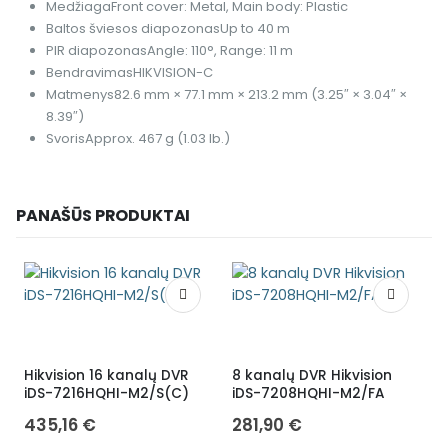
Medžiaga
Front cover: Metal, Main body: Plastic
Baltos šviesos diapozonas
Up to 40 m
PIR diapozonas
Angle: 110°, Range: 11 m
Bendravimas
HIKVISION-C
Matmenys
82.6 mm × 77.1 mm × 213.2 mm (3.25″ × 3.04″ ×
8.39″)
Svoris
Approx. 467 g (1.03 lb.)
PANAŠŪS PRODUKTAI
Hikvision 16 kanalų DVR
8 kanalų DVR Hikvision
1
iDS-7216HQHI-M2/S(C)
iDS-7208HQHI-M2/FA
i
435,16
€
281,90
€