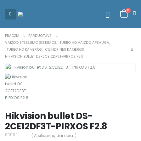
0
PRADŽIA
PARDUOTUVĖ
VAIZDO STEBĖJIMO SISTEMOS
,
TURBO HD VAIZDO APSAUGA
,
TURBO HD KAMEROS
,
CILINDRINĖS KAMEROS
HIKVISION BULLET DS-2CE12DF3T-PIRXOS F2.8
Hikvision bullet DS-
2CE12DF3T-PIRXOS F2.8
( Atsiliepimų dar nėra. )
0
out of 5