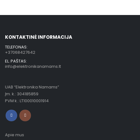
KONTAKTINĖ INFORMACIJA
TELEFONAS:
+37068427642
EL. PAŠTAS:
info@elektronikanamams.lt
UAB “Elektronika Namams”
Įm. k.: 304185859
PVM k.: LT100010001914
Apie mus