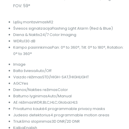
FOV: 59°
Lęšių montavimas
M12
Šviesos signalizacija
Flashing Light Alarm (Red & Blue)
Diena & Naktis
24/7 Color Imaging
WDR
≥130 dB
Kampo pasirinkimas
Pan: 0° to 360°, Tilt: 0° to 180°, Rotation:
0° to 360°
Image
Balta šviesa
Auto/Off
Vaizdo rėžimas
STD/HIGH-SAT/HIGHLIGHT
AGC
Yes
Dienos/Nakties režimas
Color
Baltumo lyginimas
Auto/Manual
AE rėžimas
WDR;BLC;HLC;Global;HLS
Privatumo kaukė
4 programmable privacy masks
Judesio detektorius
4 programmable motion areas
Triukšmo slopinimas
3D DNR/2D DNR
Kalba
English