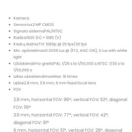
Kamera
Sensorius
2 MP CMOS
Signalo sistema
PAL/NTSC
Raiška
1920 (H) × 1080 (V)
Kadrų dažnis
TVI: 1080p @ 25 fps/30 fps
Min. apšvietimas
0.0005 Lux @ (F1.0, AGC ON), 0 Lux with white
light
Užsisklendimo greitis
PAL: 1/25 s to 1/50,000 s;NTSC: 1/30 s to
1/50,000 s
Lėtas užsisklendimas
Max. 16 times
Lęšiai
2.8 mm, 3.6 mm, 6 mm fixed focal lens
FOV
2.8 mm, horizontal FOV: 98°, vertical FOV: 52°, diagonal
FOV: 116°
3.6 mm, horizontal FOV: 77°, vertical FOV: 42°,
diagonal FOV: 91°
6 mm, horizontal FOV: 51°, vertical FOV: 28°, diagonal