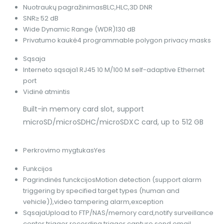
Nuotraukų pagražinimas
BLC,HLC,3D DNR
SNR
≥ 52 dB
Wide Dynamic Range (WDR)
130 dB
Privatumo kaukė
4 programmable polygon privacy masks
Sąsaja
Interneto sąsaja
1 RJ45 10 M/100 M self-adaptive Ethernet
port
Vidinė atmintis
Built-in memory card slot, support
microSD/microSDHC/microSDXC card, up to 512 GB
Perkrovimo mygtukas
Yes
Funkcijos
Pagrindinės funckcijos
Motion detection (support alarm
triggering by specified target types (human and
vehicle)),video tampering alarm,exception
Sąsaja
Upload to FTP/NAS/memory card,notify surveillance
center,trigger recording,trigger capture,send email