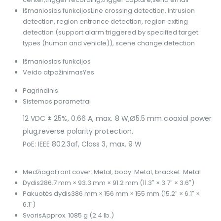
Išmaniosios funkcijos
Line crossing detection, intrusion
detection, region entrance detection, region exiting
detection (support alarm triggered by specified target
types (human and vehicle)), scene change detection
Išmaniosios funkcijos
Veido atpažinimas
Yes
Pagrindinis
Sistemos parametrai
12 VDC ± 25%, 0.66 A, max. 8 W,Ø5.5 mm coaxial power
plug,reverse polarity protection,
PoE: IEEE 802.3af, Class 3, max. 9 W
Medžiaga
Front cover: Metal, body: Metal, bracket: Metal
Dydis
286.7 mm × 93.3 mm × 91.2 mm (11.3″ × 3.7″ × 3.6″)
Pakuotės dydis
386 mm × 156 mm × 155 mm (15.2″ × 6.1″ ×
6.1″)
Svoris
Approx. 1085 g (2.4 lb.)