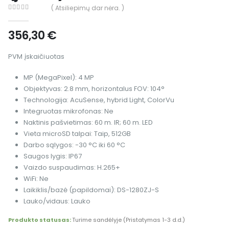
( Atsiliepimų dar nėra. )
0
out of 5
356,30
€
PVM įskaičiuotas
MP (MegaPixel): 4 MP
Objektyvas: 2.8 mm, horizontalus FOV: 104°
Technologija: AcuSense, hybrid Light, ColorVu
Integruotas mikrofonas: Ne
Naktinis pašvietimas: 60 m. IR; 60 m. LED
Vieta microSD talpai: Taip, 512GB
Darbo sąlygos: -30 °C iki 60 °C
Saugos lygis: IP67
Vaizdo suspaudimas: H.265+
WiFi: Ne
Laikiklis/bazė (papildomai): DS-1280ZJ-S
Lauko/vidaus: Lauko
Produkto statusas:
Turime sandėlyje (Pristatymas 1-3 d.d.)