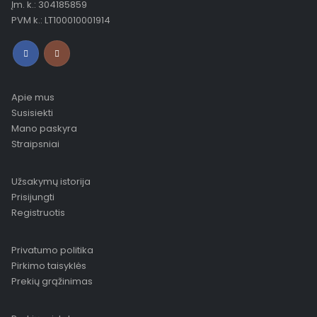
Įm. k.: 304185859
PVM k.: LT100010001914
Apie mus
Susisiekti
Mano paskyra
Straipsniai
Užsakymų istorija
Prisijungti
Registruotis
Privatumo politika
Pirkimo taisyklės
Prekių grąžinimas