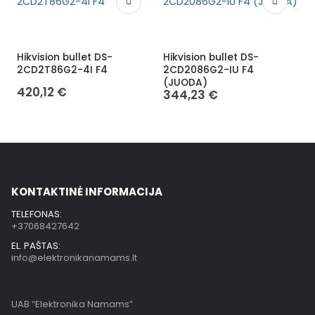
Hikvision bullet DS-
Hikvision bullet DS-
H
2CD2T86G2-4I F4
2CD2086G2-IU F4
(JUODA)
420,12
€
344,23
€
KONTAKTINĖ INFORMACIJA
TELEFONAS:
+37068427642
EL. PAŠTAS:
info@elektronikanamams.lt
UAB “Elektronika Namams”