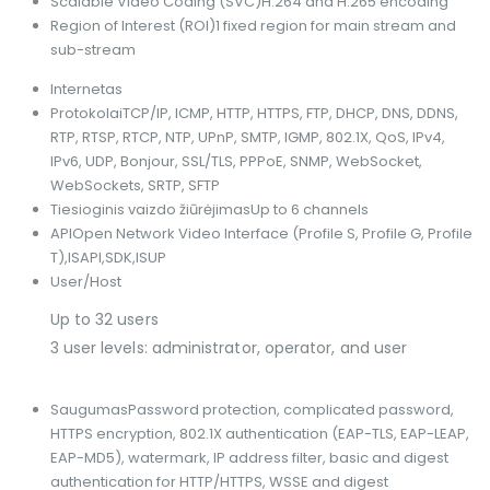
Scalable Video Coding (SVC)
H.264 and H.265 encoding
Region of Interest (ROI)
1 fixed region for main stream and
sub-stream
Internetas
Protokolai
TCP/IP, ICMP, HTTP, HTTPS, FTP, DHCP, DNS, DDNS,
RTP, RTSP, RTCP, NTP, UPnP, SMTP, IGMP, 802.1X, QoS, IPv4,
IPv6, UDP, Bonjour, SSL/TLS, PPPoE, SNMP, WebSocket,
WebSockets, SRTP, SFTP
Tiesioginis vaizdo žiūrėjimas
Up to 6 channels
API
Open Network Video Interface (Profile S, Profile G, Profile
T),ISAPI,SDK,ISUP
User/Host
Up to 32 users
3 user levels: administrator, operator, and user
Saugumas
Password protection, complicated password,
HTTPS encryption, 802.1X authentication (EAP-TLS, EAP-LEAP,
EAP-MD5), watermark, IP address filter, basic and digest
authentication for HTTP/HTTPS, WSSE and digest