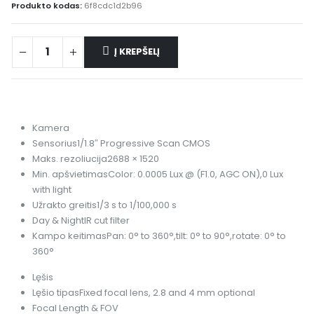
Produkto kodas:
6f8cdc1d2b96
Į KREPŠELĮ
Kamera
Sensorius
1/1.8″ Progressive Scan CMOS
Maks. rezoliucija
2688 × 1520
Min. apšvietimas
Color: 0.0005 Lux @ (F1.0, AGC ON),0 Lux
with light
Užrakto greitis
1/3 s to 1/100,000 s
Day & Night
IR cut filter
Kampo keitimas
Pan: 0° to 360°,tilt: 0° to 90°,rotate: 0° to
360°
Lęšis
Lęšio tipas
Fixed focal lens, 2.8 and 4 mm optional
Focal Length & FOV