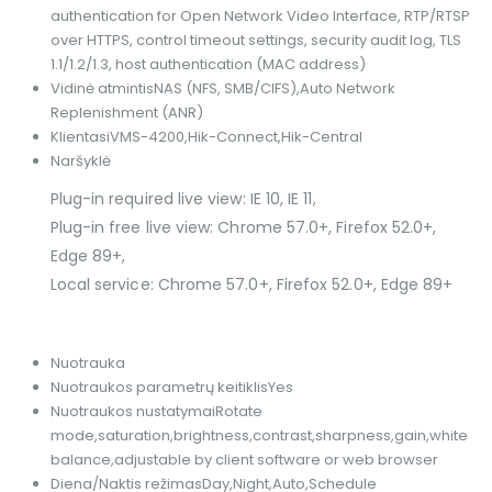
authentication for Open Network Video Interface, RTP/RTSP
over HTTPS, control timeout settings, security audit log, TLS
1.1/1.2/1.3, host authentication (MAC address)
Vidinė atmintis
NAS (NFS, SMB/CIFS),Auto Network
Replenishment (ANR)
Klientas
iVMS-4200,Hik-Connect,Hik-Central
Naršyklė
Plug-in required live view: IE 10, IE 11,
Plug-in free live view: Chrome 57.0+, Firefox 52.0+,
Edge 89+,
Local service: Chrome 57.0+, Firefox 52.0+, Edge 89+
Nuotrauka
Nuotraukos parametrų keitiklis
Yes
Nuotraukos nustatymai
Rotate
mode,saturation,brightness,contrast,sharpness,gain,white
balance,adjustable by client software or web browser
Diena/Naktis režimas
Day,Night,Auto,Schedule