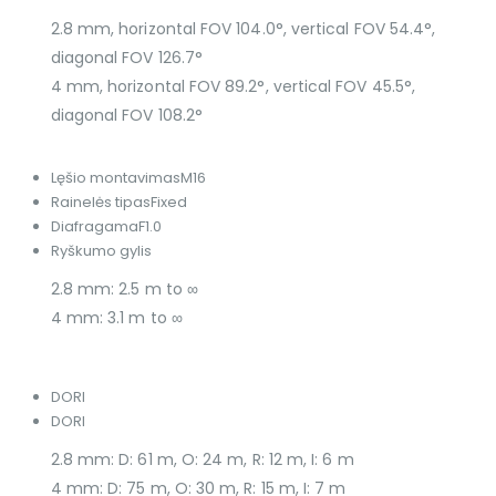
2.8 mm, horizontal FOV 104.0°, vertical FOV 54.4°,
diagonal FOV 126.7°
4 mm, horizontal FOV 89.2°, vertical FOV 45.5°,
diagonal FOV 108.2°
Lęšio montavimas
M16
Rainelės tipas
Fixed
Diafragama
F1.0
Ryškumo gylis
2.8 mm: 2.5 m to ∞
4 mm: 3.1 m to ∞
DORI
DORI
2.8 mm: D: 61 m, O: 24 m, R: 12 m, I: 6 m
4 mm: D: 75 m, O: 30 m, R: 15 m, I: 7 m