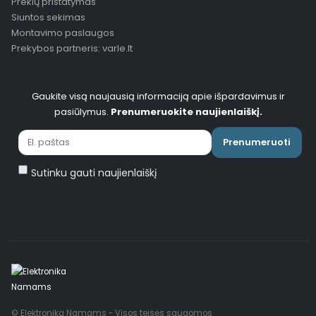
Prekių pristatymas
Siuntos sekimas
Montavimo paslaugos
Prekybos partneris: varle.lt
Gaukite visą naujausią informaciją apie išpardavimus ir
pasiūlymus.
Prenumeruokite naujienlaiškį.
Prenumeruoti
Sutinku gauti naujienlaiškį
© Elektronika Namams - Visos teisės saugomos