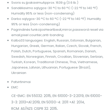
Svoris su įpakavimu
Approx. 1639 g (3.6 lb.)
Sandėliavimo sąlygos
-30 °C to 60 °C (-22 °F to 140 °F).
Humidity 95% or less (non-condensing)
Darbo sąlygos
-30 °C to 60 °C (-22 °F to 140 °F). Humidity
95% or less (non-condensing)
Pagrindinės funkcijos
Heartbeat,mirror,password reset via
email,pixel counter,anti-banding
Kalba
33 languages: English, Russian, Estonian, Bulgarian,
Hungarian, Greek, German, Italian, Czech, Slovak, French,
Polish, Dutch, Portuguese, Spanish, Romanian, Danish,
Swedish, Norwegian, Finnish, Croatian, Slovenian, Serbian,
Turkish, Korean, Traditional Chinese, Thai, Vietnamese,
Japanese, Latvian, Lithuanian, Portuguese (Brazil),
Ukrainian
Patvirtinimai
EMC
CE-EMC: EN 55032: 2015, EN 61000-3-2:2019, EN 61000-
3-3: 2013+A1:2019, EN 50130-4: 2011 +A1: 2014,
RCM: AS/NZS CISPR 32: 2015,