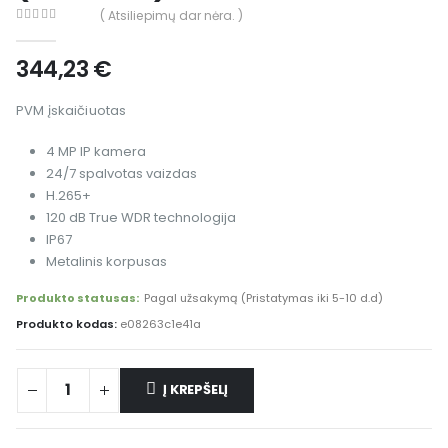
( Atsiliepimų dar nėra. )
0
out of 5
344,23
€
PVM įskaičiuotas
4 MP IP kamera
24/7 spalvotas vaizdas
H.265+
120 dB True WDR technologija
IP67
Metalinis korpusas
Produkto statusas:
Pagal užsakymą (Pristatymas iki 5-10 d.d)
Produkto kodas:
e08263c1e41a
Į KREPŠELĮ