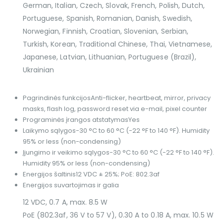
German, Italian, Czech, Slovak, French, Polish, Dutch,
Portuguese, Spanish, Romanian, Danish, Swedish,
Norwegian, Finnish, Croatian, Slovenian, Serbian,
Turkish, Korean, Traditional Chinese, Thai, Vietnamese,
Japanese, Latvian, Lithuanian, Portuguese (Brazil),
Ukrainian
Pagrindinės funkcijos
Anti-flicker, heartbeat, mirror, privacy
masks, flash log, password reset via e-mail, pixel counter
Programinės įrangos atstatymas
Yes
Laikymo sąlygos
-30 °C to 60 °C (-22 °F to 140 °F). Humidity
95% or less (non-condensing)
Įjungimo ir veikimo sąlygos
-30 °C to 60 °C (-22 °F to 140 °F).
Humidity 95% or less (non-condensing)
Energijos šaltinis
12 VDC ± 25%; PoE: 802.3af
Energijos suvartojimas ir galia
12 VDC, 0.7 A, max. 8.5 W
PoE (802.3af, 36 V to 57 V), 0.30 A to 0.18 A, max. 10.5 W