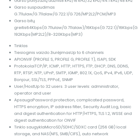
Garso pavyzdžių dažnis
8 kHz/16 kHz/32 kHz/44.1 kHz/48 kHz
Garso suspaudimas
G.711ulaw/G.711alaw/G.722.1/G.726/MP2L2/PCM/MP3
Garso bitų
greitis
64Kbps(G.711ulaw/G.711alaw)/16Kbps(G.722.1)/16Kbps(G
192Kbps(MP2L2)/8-320Kbps(MP3)
Tinklas
Tiesioginis vaizdo žiurėjimas
Up to 6 channels
API
ONVIF (PROFILE S, PROFILE G, PROFILE T), ISAPI, SDK
Protokolai
TCP/IP, ICMP, HTTP, HTTPS, FTP, DHCP, DNS, DDNS,
RTP, RTSP, NTP, UPnP, SMTP, IGMP, 802.1X, QoS, IPv4, IPv6, UDP,
Bonjour, SSL/TLS, PPPoE, SNMP
User/Host
Up to 32 users. 3 user levels: administrator,
operator and user
Apsauga
Password protection, complicated password,
HTTPS encryption, IP address filter, Security Audit Log, basic
and digest authentication for HTTP/HTTPS, TLS 1.2, WSSE and
digest authentication for ONVIF
Tinklo saugykla
MicroSD/SDHC/SDXC card (256 GB) local
storage, and NAS(NFS, SMB/CIFS), auto network