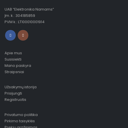
UAB “Elektronika Namams”
Įm. k.: 304185859
PVM k.: LT100010001914
Apie mus
Susisiekti
Mano paskyra
Straipsniai
Užsakymų istorija
Prisijungti
Registruotis
Privatumo politika
Pirkimo taisyklės
Prekių grąžinimas