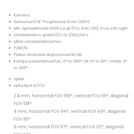
Kamera
Sensorius
1/1.8″ Progressive Scan CMOS
Min. apšvietimas
0.0005 Lux @ (F1.0, AGC ON), 0 Lux with Light
Užsisklendimo greitis
1/3 s to 1/100,000 s
Lėtas užsisklendimas
Yes
P/N
P/N
Platus dinaminis diapozonas
130 dB
Kampo pasirinkimas
Pan: 0° to 360°, tilt: 0° to 90°, rotate: 0°
to 360°
Lęšiai
Lęšių tipai & FOV
2.8 mm, horizontal FOV 109°, vertical FOV 55°, diagonal
FOV 138°
4 mm, horizontal FOV 94°, vertical FOV 49°, diagonal
FOV 113°
6 mm, horizontal FOV 57°, vertical FOV 32°, diagonal