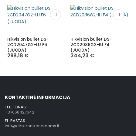
Hikvision bullet DS-
Hikvision bullet DS-
H
2CD2047G2-LU F6
2CD2086G2-IU F4
(JUODA)
(JUODA)
298,18
€
344,23
€
KONTAKTINĖ INFORMACIJA
TELEFONAS:
+37068427642
EL. PAŠTAS:
info@elektronikanamams.lt