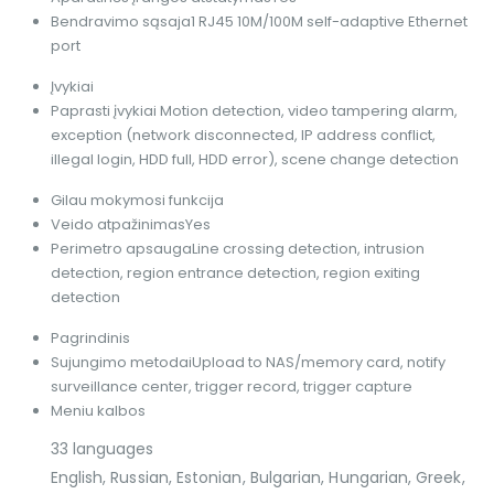
Bendravimo sąsaja
1 RJ45 10M/100M self-adaptive Ethernet
port
Įvykiai
Paprasti įvykiai
Motion detection, video tampering alarm,
exception (network disconnected, IP address conflict,
illegal login, HDD full, HDD error), scene change detection
Gilau mokymosi funkcija
Veido atpažinimas
Yes
Perimetro apsauga
Line crossing detection, intrusion
detection, region entrance detection, region exiting
detection
Pagrindinis
Sujungimo metodai
Upload to NAS/memory card, notify
surveillance center, trigger record, trigger capture
Meniu kalbos
33 languages
English, Russian, Estonian, Bulgarian, Hungarian, Greek,