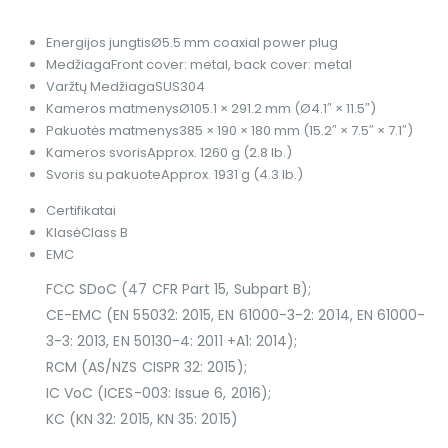
Energijos jungtis
Ø5.5 mm coaxial power plug
Medžiaga
Front cover: metal, back cover: metal
Varžtų Medžiaga
SUS304
Kameros matmenys
Ø105.1 × 291.2 mm (Ø4.1″ × 11.5″)
Pakuotės matmenys
385 × 190 × 180 mm (15.2″ × 7.5″ × 7.1″)
Kameros svoris
Approx. 1260 g (2.8 lb.)
Svoris su pakuote
Approx. 1931 g (4.3 lb.)
Certifikatai
Klasė
Class B
EMC
FCC SDoC (47 CFR Part 15, Subpart B);
CE-EMC (EN 55032: 2015, EN 61000-3-2: 2014, EN 61000-
3-3: 2013, EN 50130-4: 2011 +A1: 2014);
RCM (AS/NZS CISPR 32: 2015);
IC VoC (ICES-003: Issue 6, 2016);
KC (KN 32: 2015, KN 35: 2015)