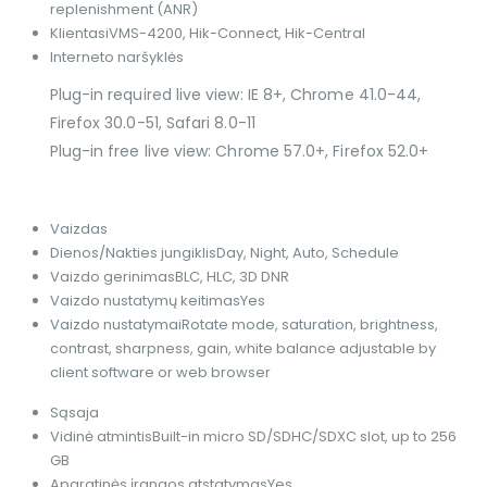
replenishment (ANR)
Klientas
iVMS-4200, Hik-Connect, Hik-Central
Interneto naršyklės
Plug-in required live view: IE 8+, Chrome 41.0-44,
Firefox 30.0-51, Safari 8.0-11
Plug-in free live view: Chrome 57.0+, Firefox 52.0+
Vaizdas
Dienos/Nakties jungiklis
Day, Night, Auto, Schedule
Vaizdo gerinimas
BLC, HLC, 3D DNR
Vaizdo nustatymų keitimas
Yes
Vaizdo nustatymai
Rotate mode, saturation, brightness,
contrast, sharpness, gain, white balance adjustable by
client software or web browser
Sąsaja
Vidinė atmintis
Built-in micro SD/SDHC/SDXC slot, up to 256
GB
Aparatinės įrangos atstatymas
Yes