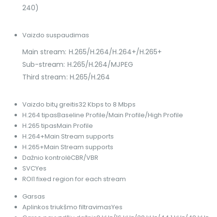
240)
Vaizdo suspaudimas
Main stream: H.265/H.264/H.264+/H.265+
Sub-stream: H.265/H.264/MJPEG
Third stream: H.265/H.264
Vaizdo bitų greitis
32 Kbps to 8 Mbps
H.264 tipas
Baseline Profile/Main Profile/High Profile
H.265 tipas
Main Profile
H.264+
Main Stream supports
H.265+
Main Stream supports
Dažnio kontrolė
CBR/VBR
SVC
Yes
ROI
1 fixed region for each stream
Garsas
Aplinkos triukšmo filtravimas
Yes