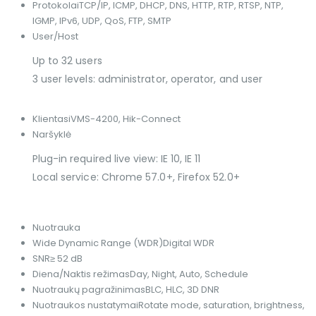
Protokolai
TCP/IP, ICMP, DHCP, DNS, HTTP, RTP, RTSP, NTP,
IGMP, IPv6, UDP, QoS, FTP, SMTP
User/Host
Up to 32 users
3 user levels: administrator, operator, and user
Klientas
iVMS-4200, Hik-Connect
Naršyklė
Plug-in required live view: IE 10, IE 11
Local service: Chrome 57.0+, Firefox 52.0+
Nuotrauka
Wide Dynamic Range (WDR)
Digital WDR
SNR
≥ 52 dB
Diena/Naktis režimas
Day, Night, Auto, Schedule
Nuotraukų pagražinimas
BLC, HLC, 3D DNR
Nuotraukos nustatymai
Rotate mode, saturation, brightness,