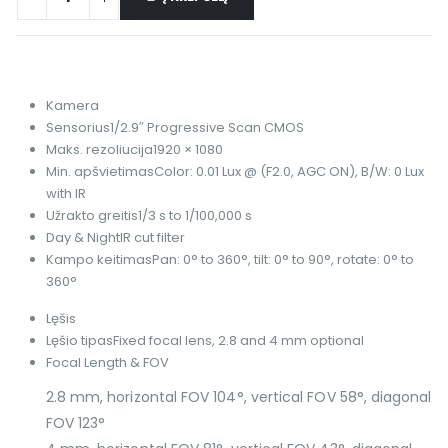
Kamera
Sensorius
1/2.9″ Progressive Scan CMOS
Maks. rezoliucija
1920 × 1080
Min. apšvietimas
Color: 0.01 Lux @ (F2.0, AGC ON), B/W: 0 Lux
with IR
Užrakto greitis
1/3 s to 1/100,000 s
Day & Night
IR cut filter
Kampo keitimas
Pan: 0° to 360°, tilt: 0° to 90°, rotate: 0° to
360°
Lęšis
Lęšio tipas
Fixed focal lens, 2.8 and 4 mm optional
Focal Length & FOV
2.8 mm, horizontal FOV 104°, vertical FOV 58°, diagonal
FOV 123°