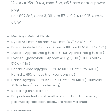
12 VDC ± 25%, 0.4 A, max. 5 W, Ø5.5 mm coaxial power
plug
PoE: 802.3af, Class 3, 36 V to 57 V, 0.2 A to 0.15 A, max.
6.5 W
Medžiaga
Metal & Plastic
Dydis
170.8 mm × 66 mm × 69.1 mm (6.7″ × 2.6″ × 2.7″)
Pakuotės dydis
216 mm × 121 mm × 118 mm (8.5″ × 4.8″ × 4.6″)
Svoris
-I: Approx. 265 g (0.6 lb.); -IUF: Approx. 285 g (0.6 lb.)
Svoris su įpakavimu
-I: Approx. 495 g (1.1 lb.); -IUF: Approx.
510 g (1.1 lb.)
Sandėliavimo sąlygos
-30 °C to 60 °C (-22 °F to 140 °F).
Humidity 95% or less (non-condensing)
Darbo sąlygos
-30 °C to 60 °C (-22 °F to 140 °F). Humidity
95% or less (non-condensing)
Kalba
English, Ukrainian
Pagrindinės funkcijos
Heartbeat, anti-banding, mirror,
password protection, password reset via email
Patvirtinimai