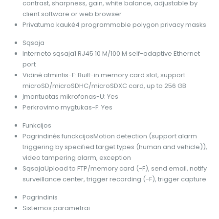
contrast, sharpness, gain, white balance, adjustable by
client software or web browser
Privatumo kaukė
4 programmable polygon privacy masks
Sąsaja
Interneto sąsaja
1 RJ45 10 M/100 M self-adaptive Ethernet
port
Vidinė atmintis
-F: Built-in memory card slot, support
microSD/microSDHC/microSDXC card, up to 256 GB
Įmontuotas mikrofonas
-U: Yes
Perkrovimo mygtukas
-F: Yes
Funkcijos
Pagrindinės funckcijos
Motion detection (support alarm
triggering by specified target types (human and vehicle)),
video tampering alarm, exception
Sąsaja
Upload to FTP/memory card (-F), send email, notify
surveillance center, trigger recording (-F), trigger capture
Pagrindinis
Sistemos parametrai