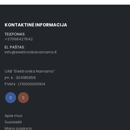
KONTAKTINĖ INFORMACIJA
TELEFONAS:
+37068427642
EL. PAŠTAS:
info@elektronikanamams.lt
UAB “Elektronika Namams”
Įm. k.: 304185859
PVM k.: LT100010001914
Apie mus
Susisiekti
Mano paskyra