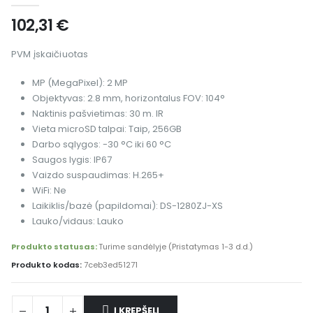
102,31
€
PVM įskaičiuotas
MP (MegaPixel): 2 MP
Objektyvas: 2.8 mm, horizontalus FOV: 104°
Naktinis pašvietimas: 30 m. IR
Vieta microSD talpai: Taip, 256GB
Darbo sąlygos: -30 °C iki 60 °C
Saugos lygis: IP67
Vaizdo suspaudimas: H.265+
WiFi: Ne
Laikiklis/bazė (papildomai): DS-1280ZJ-XS
Lauko/vidaus: Lauko
Produkto statusas:
Turime sandėlyje (Pristatymas 1-3 d.d.)
Produkto kodas:
7ceb3ed51271
Į KREPŠELĮ