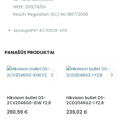
WEEE: 2012/19/EU
Reach: Regulation (EC) No 1907/2006
Apsauga
IP67: IEC 60529-2013
PANAŠŪS PRODUKTAI
Hikvision bullet DS-
Hikvision bullet DS-
H
2CV2046G0-IDW F2.8
2CD2046G2-I F2.8
260,59
€
236,02
€