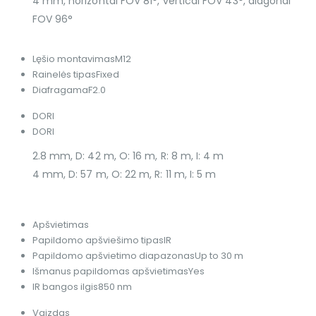
4 mm, horizontal FOV 81°, vertical FOV 43°, diagonal
FOV 96°
Lęšio montavimas
M12
Rainelės tipas
Fixed
Diafragama
F2.0
DORI
DORI
2.8 mm, D: 42 m, O: 16 m, R: 8 m, I: 4 m
4 mm, D: 57 m, O: 22 m, R: 11 m, I: 5 m
Apšvietimas
Papildomo apšviešimo tipas
IR
Papildomo apšvietimo diapazonas
Up to 30 m
Išmanus papildomas apšvietimas
Yes
IR bangos ilgis
850 nm
Vaizdas