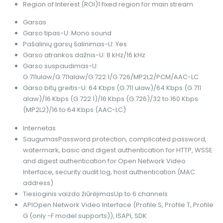
Region of Interest (ROI)
1 fixed region for main stream
Garsas
Garso tipas
-U: Mono sound
Pašalinių garsų šalinimas
-U: Yes
Garso atrankos dažnis
-U: 8 kHz/16 kHz
Garso suspaudimas
-U:
G.711ulaw/G.711alaw/G.722.1/G.726/MP2L2/PCM/AAC-LC
Garso bitų greitis
-U: 64 Kbps (G.711 ulaw)/64 Kbps (G.711
alaw)/16 Kbps (G.722.1)/16 Kbps (G.726)/32 to 160 Kbps
(MP2L2)/16 to 64 Kbps (AAC-LC)
Internetas
Saugumas
Password protection, complicated password,
watermark, basic and digest authentication for HTTP, WSSE
and digest authentication for Open Network Video
Interface, security audit log, host authentication (MAC
address)
Tiesioginis vaizdo žiūrėjimas
Up to 6 channels
API
Open Network Video Interface (Profile S, Profile T, Profile
G (only -F model supports)), ISAPI, SDK