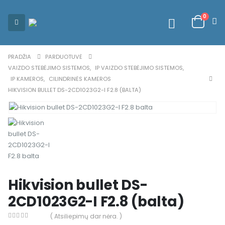
0
PRADŽIA
PARDUOTUVĖ
VAIZDO STEBĖJIMO SISTEMOS
,
IP VAIZDO STEBĖJIMO SISTEMOS
,
IP KAMEROS
,
CILINDRINĖS KAMEROS
HIKVISION BULLET DS-2CD1023G2-I F2.8 (BALTA)
Hikvision bullet DS-
2CD1023G2-I F2.8 (balta)
( Atsiliepimų dar nėra. )
0
out of 5