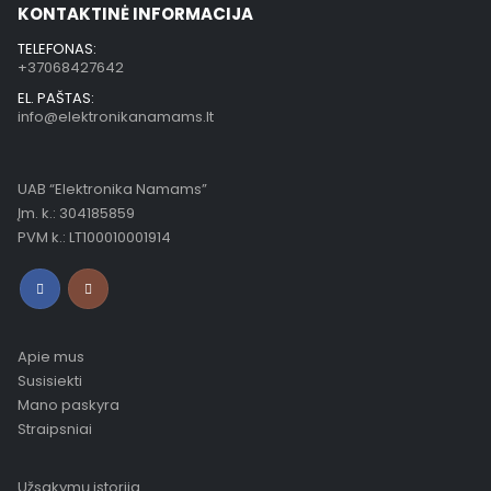
KONTAKTINĖ INFORMACIJA
TELEFONAS:
+37068427642
EL. PAŠTAS:
info@elektronikanamams.lt
UAB “Elektronika Namams”
Įm. k.: 304185859
PVM k.: LT100010001914
Apie mus
Susisiekti
Mano paskyra
Straipsniai
Užsakymų istorija