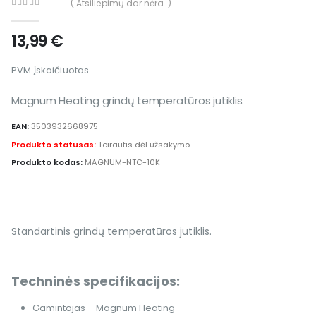
( Atsiliepimų dar nėra. )
0
out of 5
13,99
€
PVM įskaičiuotas
Magnum Heating grindų temperatūros jutiklis.
EAN:
3503932668975
Produkto statusas:
Teirautis dėl užsakymo
Produkto kodas:
MAGNUM-NTC-10K
Standartinis grindų temperatūros jutiklis.
Techninės specifikacijos:
Gamintojas – Magnum Heating