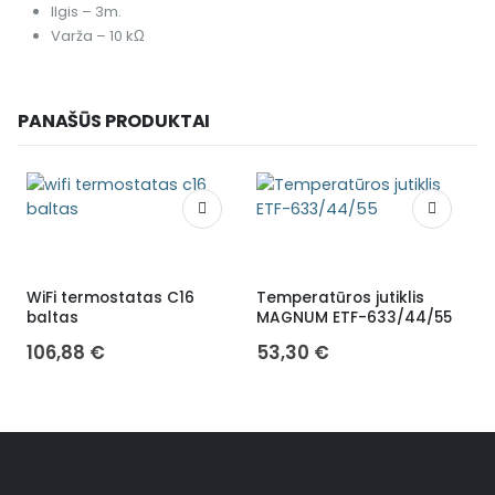
Ilgis – 3m.
Varža – 10 kΩ
PANAŠŪS PRODUKTAI
WiFi termostatas C16
Temperatūros jutiklis
baltas
MAGNUM ETF-633/44/55
106,88
€
53,30
€