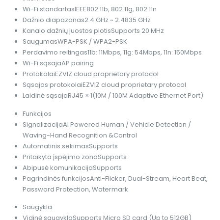
Wi-Fi standartas
IEEE802.11b, 802.11g, 802.11n
Dažnio diapazonas
2.4 GHz ~ 2.4835 GHz
Kanalo dažnių juostos plotis
Supports 20 MHz
Saugumas
WPA-PSK / WPA2-PSK
Perdavimo reitingas
11b: 11Mbps, 11g: 54Mbps, 11n: 150Mbps
Wi-Fi sąsaja
AP pairing
Protokolai
EZVIZ cloud proprietary protocol
Sąsajos protokolai
EZVIZ cloud proprietary protocol
Laidinė sąsaja
RJ45 × 1(10M / 100M Adaptive Ethernet Port)
Funkcijos
Signalizacija
AI Powered Human / Vehicle Detection /
Waving-Hand Recognition &Control
Automatinis sekimas
Supports
Pritaikyta įspėjimo zona
Supports
Abipusė komunikacija
Supports
Pagrindinės funkcijos
Anti-Flicker, Dual-Stream, Heart Beat,
Password Protection, Watermark
Saugykla
Vidinė saugykla
Supports Micro SD card (Up to 512GB)