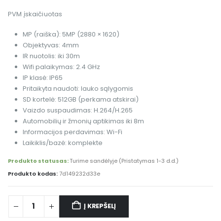
PVM įskaičiuotas
MP (raiška): 5MP (2880 × 1620)
Objektyvas: 4mm
IR nuotolis: iki 30m
Wifi palaikymas: 2.4 GHz
IP klasė: IP65
Pritaikyta naudoti: lauko sąlygomis
SD kortelė: 512GB (perkama atskirai)
Vaizdo suspaudimas: H.264/H.265
Automobilių ir žmonių aptikimas iki 8m
Informacijos perdavimas: Wi-Fi
Laikiklis/bazė: komplekte
Produkto statusas:
Turime sandėlyje (Pristatymas 1-3 d.d.)
Produkto kodas:
7d149232d33e
Į KREPŠELĮ
Alternative: