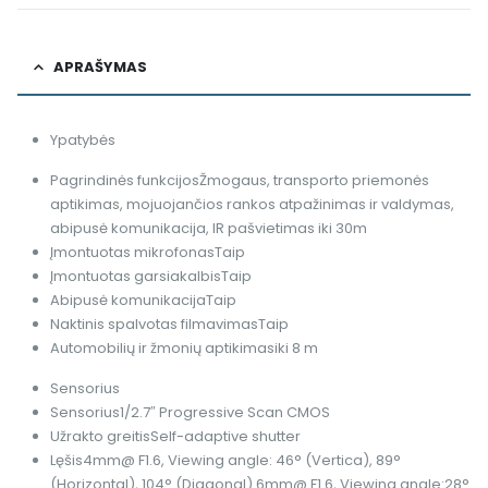
APRAŠYMAS
Ypatybės
Pagrindinės funkcijos
Žmogaus, transporto priemonės
aptikimas, mojuojančios rankos atpažinimas ir valdymas,
abipusė komunikacija, IR pašvietimas iki 30m
Įmontuotas mikrofonas
Taip
Įmontuotas garsiakalbis
Taip
Abipusė komunikacija
Taip
Naktinis spalvotas filmavimas
Taip
Automobilių ir žmonių aptikimas
iki 8 m
Sensorius
Sensorius
1/2.7″ Progressive Scan CMOS
Užrakto greitis
Self-adaptive shutter
Lęšis
4mm@ F1.6, Viewing angle: 46° (Vertica), 89°
(Horizontal), 104° (Diagonal) 6mm@ F1.6, Viewing angle:28°