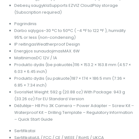
Debesų saugykla
Supports EZVIZ CloudPlay storage
(Subscription required)
Pagrindinis
Darbo sąlygos
-30 °C to 50°C ( -4 °F to 122 °F ), humidity
95% or less (non-condensing)
IP reitingas
Weatherproof Design
Energijos sunaudojimas
MAX. 6W
Maitinimas
DC 12V / 1A
Produkto dydis (be pakuotės)
116 × 153.2 × 163.8 mm (4.57 ×
6.03 × 6.45 inch)
Produkto dydis (su pakuote)
187 × 174 × 186.5 mm (7.36 ×
6.85 × 7.34 inch)
Svoris
Net Weight: 592 g (20.88 oz) With Package: 943 g
(33.26 oz) For EU Standard Version
Dėžutėje
– H8 Pro 3K Camera – Power Adapter – Screw Kit –
Waterproof Kit – Drilling Template – Regulatory Information
– Quick Start Guide
Sertifikatai
Sertifikatai
UL / FCC / CE / WEEE / RoHS / UKCA