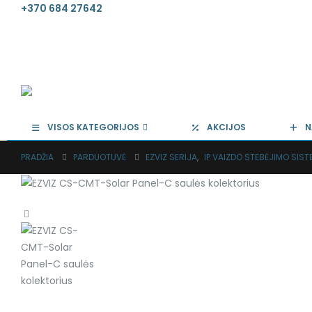
+370 684 27642
VISOS KATEGORIJOS
AKCIJOS
N
PRADŽIA
PARDUOTUVĖ
EZVIZ SERIJA
,
IP VAIZDO STEBĖJIMO SIS