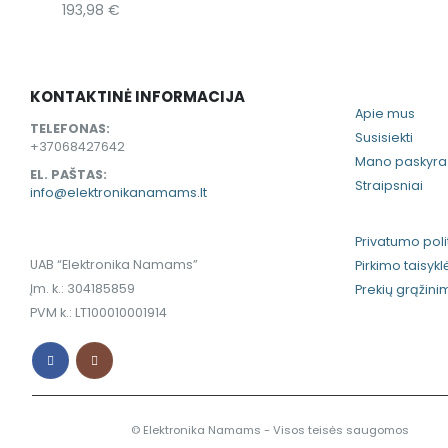
193,98
€
KONTAKTINĖ INFORMACIJA
Apie mus
TELEFONAS:
Susisiekti
+37068427642
Mano paskyra
EL. PAŠTAS:
Straipsniai
info@elektronikanamams.lt
Privatumo poli
UAB “Elektronika Namams”
Pirkimo taisykl
Įm. k.: 304185859
Prekių grąžin
PVM k.: LT100010001914
© Elektronika Namams - Visos teisės saugomos