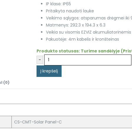
IP klasė: IP65
Pritaikyta naudoti lauke
Veikimo sąlygos: atsparumas drėgmei iki
Matmenys: 292.3 x 194.3 x 6.3
Veikia su visomis EZVIZ akumuliatorinėmi
Pakuotėje: 4m kabelis ir kronšteinas
Produkto statusas:
Turime sandėlyje (Pris
-
Alternative:
Į krepšelį
I (0)
CS-CMT-Solar Panel-C