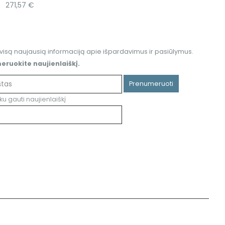
271,57
€
1
visą naujausią informaciją apie išpardavimus ir pasiūlymus.
ruokite naujienlaiškį.
Prenumeruoti
ku gauti naujienlaiškį