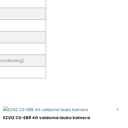
-condensing)
EZVIZ CS-EB8 4G valdoma lauko kamera
E
k