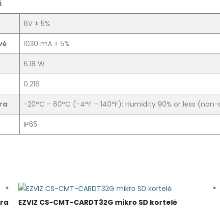
i
6V ± 5%
vė
1030 mA ± 5%
6.18 W
0.216
ra
-20°C – 60°C (-4°F – 140°F); Humidity 90% or less (non
IP65
era
EZVIZ CS-CMT-CARDT32G mikro SD kortelė