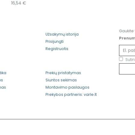
16,54
€
Gaukite 
Užsakymų istorija
Prenume
Prisijungti
Registruotis
Sutin
tika
Prekių pristatymas
ės
Siuntos sekimas
imas
Montavimo paslaugos
Prekybos partneris: varle.lt