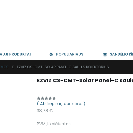
AUJI PRODUKTAI
POPULIARIAUSI
SANDĖLIO I
TEMOS
EZVIZ CS-CMT-SOLAR PANEL-C SAULĖS KOLEKTORIUS
EZVIZ CS-CMT-Solar Panel-C saulė
( Atsiliepimų dar nėra. )
0
out of 5
38,78
€
PVM įskaičiuotas