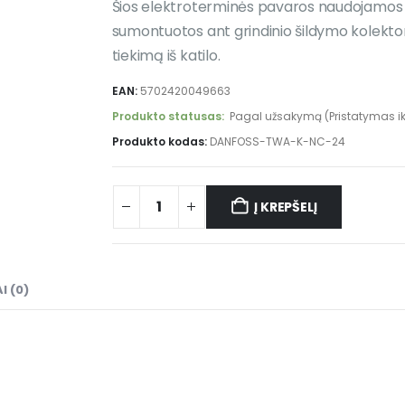
Šios elektroterminės pavaros naudojamos 
sumontuotos ant grindinio šildymo kolektori
tiekimą iš katilo.
EAN:
5702420049663
Produkto statusas:
Pagal užsakymą (Pristatymas iki
Produkto kodas:
DANFOSS-TWA-K-NC-24
Į KREPŠELĮ
I (0)