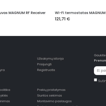
tuvas MAGNUM RF Receiver
Wi-Fi termostatas MAGNUM
121,71
€
Gaukite
Užsakymų istorija
Prenum
Prisijungti
yra
Registruotis
Sutin
olitika
Prekių pristatymas
syklės
Siuntos sekimas
žinimas
Montavimo paslaugos