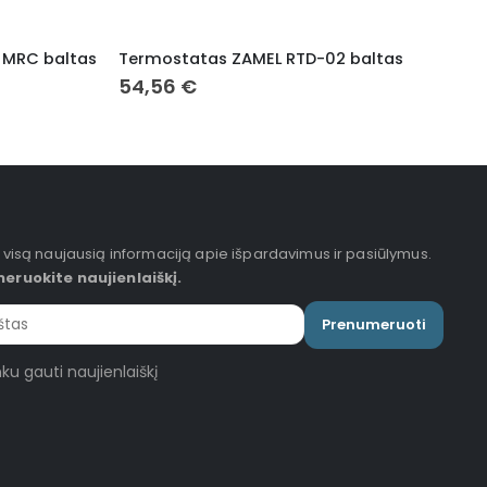
 MRC baltas
Termostatas ZAMEL RTD-02 baltas
54,56
€
5
 visą naujausią informaciją apie išpardavimus ir pasiūlymus.
eruokite naujienlaiškį.
Prenumeruoti
ku gauti naujienlaiškį