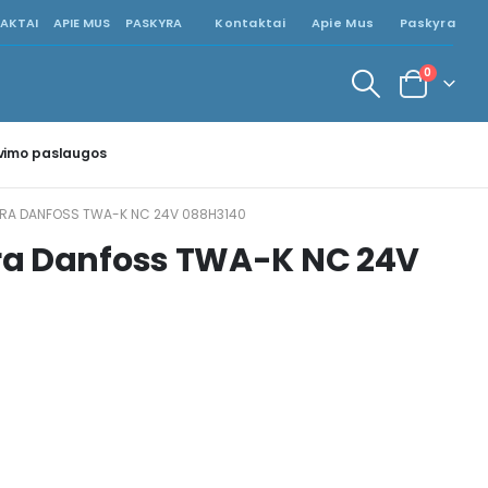
AKTAI
APIE MUS
PASKYRA
Kontaktai
Apie Mus
Paskyra
0
vimo paslaugos
ARA DANFOSS TWA-K NC 24V 088H3140
ra Danfoss TWA-K NC 24V