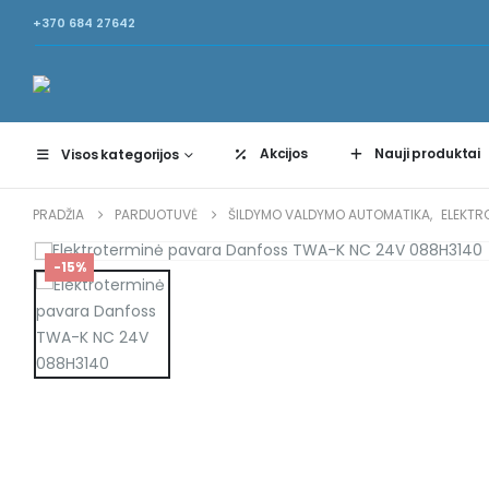
+370 684 27642
Akcijos
Nauji produktai
Visos kategorijos
PRADŽIA
PARDUOTUVĖ
ŠILDYMO VALDYMO AUTOMATIKA
,
ELEKTR
-15%