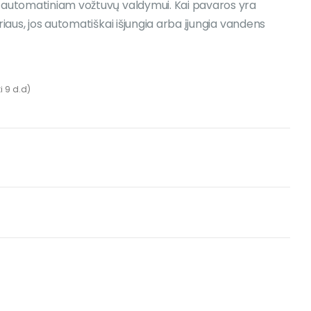
automatiniam vožtuvų valdymui. Kai pavaros yra
aus, jos automatiškai išjungia arba įjungia vandens
 9 d.d)