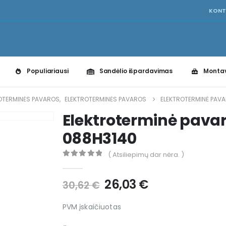
KONT
Populiariausi
Sandėlio išpardavimas
Monta
OTERMINĖS PAVAROS
,
ELEKTROTERMINĖS PAVAROS
ELEKTROTERMINĖ PAV
Elektroterminė pava
088H3140
( Atsiliepimų dar nėra. )
0
out of 5
26,03
€
30,62
€
PVM įskaičiuotas