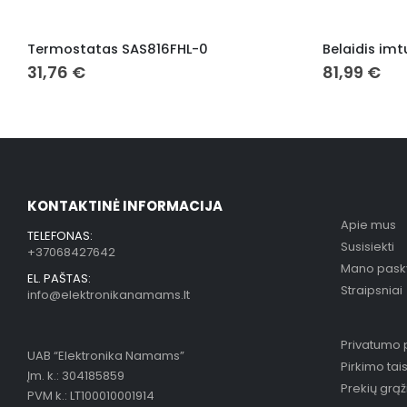
Termostatas SAS816FHL-0
Belaidis im
31,76
€
81,99
€
KONTAKTINĖ INFORMACIJA
Apie mus
TELEFONAS:
Susisiekti
+37068427642
Mano pask
EL. PAŠTAS:
Straipsniai
info@elektronikanamams.lt
Privatumo p
UAB “Elektronika Namams”
Pirkimo tai
Įm. k.: 304185859
Prekių grą
PVM k.: LT100010001914