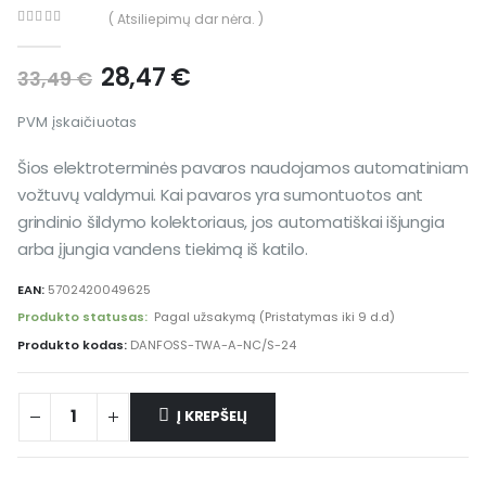
( Atsiliepimų dar nėra. )
0
out of 5
28,47
€
33,49
€
PVM įskaičiuotas
Šios elektroterminės pavaros naudojamos automatiniam
vožtuvų valdymui. Kai pavaros yra sumontuotos ant
grindinio šildymo kolektoriaus, jos automatiškai išjungia
arba įjungia vandens tiekimą iš katilo.
EAN:
5702420049625
Produkto statusas:
Pagal užsakymą (Pristatymas iki 9 d.d)
Produkto kodas:
DANFOSS-TWA-A-NC/S-24
Į KREPŠELĮ