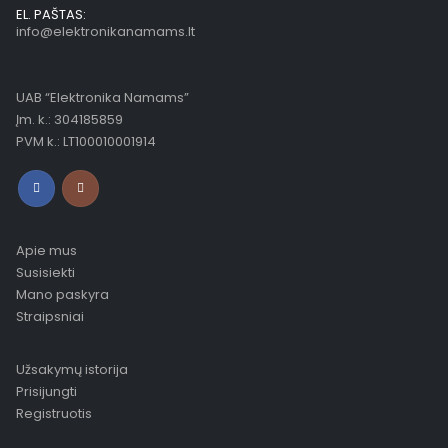
EL. PAŠTAS:
info@elektronikanamams.lt
UAB “Elektronika Namams”
Įm. k.: 304185859
PVM k.: LT100010001914
Apie mus
Susisiekti
Mano paskyra
Straipsniai
Užsakymų istorija
Prisijungti
Registruotis