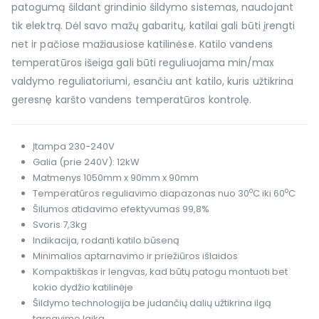
patogumą šildant grindinio šildymo sistemas, naudojant
tik elektrą. Dėl savo mažų gabaritų, katilai gali būti įrengti
net ir pačiose mažiausiose katilinėse. Katilo vandens
temperatūros išeiga gali būti reguliuojama min/max
valdymo reguliatoriumi, esančiu ant katilo, kuris užtikrina
geresnę karšto vandens temperatūros kontrolę.
Įtampa 230-240V
Galia (prie 240V): 12kW
Matmenys 1050mm x 90mm x 90mm
o
o
Temperatūros reguliavimo diapazonas nuo 30
C iki 60
C
Šilumos atidavimo efektyvumas 99,8%
Svoris 7,3kg
Indikacija, rodanti katilo būseną
Minimalios aptarnavimo ir priežiūros išlaidos
Kompaktiškas ir lengvas, kad būtų patogu montuoti bet
kokio dydžio katilinėje
Šildymo technologija be judančių dalių užtikrina ilgą
tarnavimo laiką