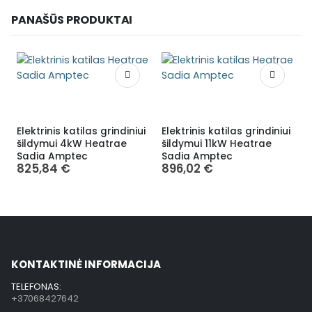
PANAŠŪS PRODUKTAI
Elektrinis katilas grindiniui
Elektrinis katilas grindiniui
E
šildymui 4kW Heatrae
šildymui 11kW Heatrae
r
Sadia Amptec
Sadia Amptec
825,84
€
896,02
€
KONTAKTINĖ INFORMACIJA
TELEFONAS:
+37068427642