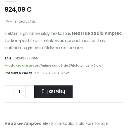
924,09
€
PVM įskaičiuotas
Elektrinis grindinio šildymo katilas
Heatrae Sadia Amptec
,
tai kompaktiškas ir efektyvus sprendimas, skirtas
buitinėms grindinio šildymo sistemoms.
EAN:
5012496221055
Produkto statusas:
Turime sandėlyje (Pristatymas 1-3 d.d.)
Produkto kodas:
AMPTEC-GRIND-12KW
Į KREPŠELĮ
Heatrae Amptec
elektriniai katilai siūlo komfortą ir