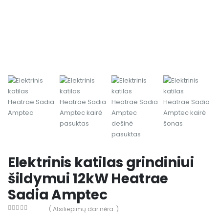
Elektrinis katilas grindiniui
šildymui 12kW Heatrae
Sadia Amptec
( Atsiliepimų dar nėra. )
0
out of 5