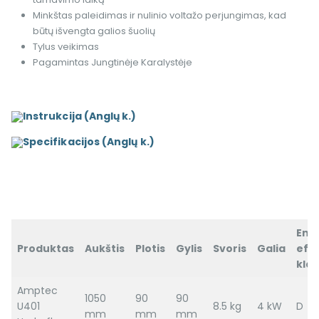
Minkštas paleidimas ir nulinio voltažo perjungimas, kad
būtų išvengta galios šuolių
Tylus veikimas
Pagamintas Jungtinėje Karalystėje
Instrukcija (Anglų k.)
Specifikacijos (Anglų k.)
Ene
Produktas
Aukštis
Plotis
Gylis
Svoris
Galia
efe
klas
Amptec
1050
90
90
U401
8.5 kg
4 kW
D
mm
mm
mm