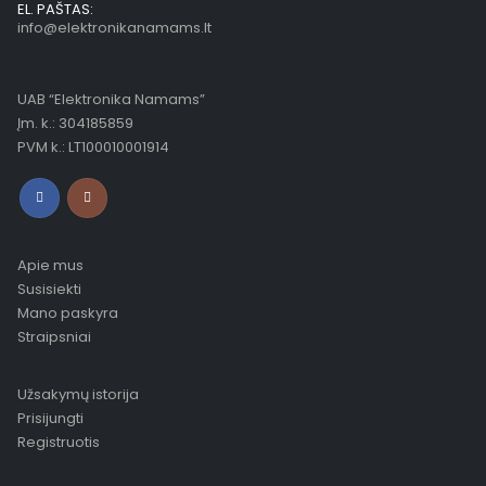
EL. PAŠTAS:
info@elektronikanamams.lt
UAB “Elektronika Namams”
Įm. k.: 304185859
PVM k.: LT100010001914
Apie mus
Susisiekti
Mano paskyra
Straipsniai
Užsakymų istorija
Prisijungti
Registruotis