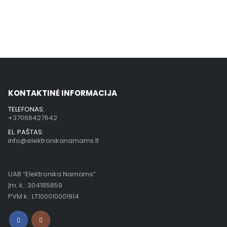
KONTAKTINĖ INFORMACIJA
TELEFONAS:
+37068427642
EL. PAŠTAS:
info@elektronikanamams.lt
UAB “Elektronika Namams”
Įm. k.: 304185859
PVM k.: LT100010001914