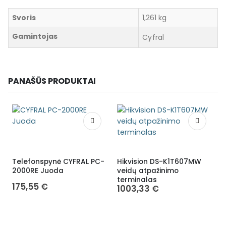
Svoris
1,261 kg
Gamintojas
Cyfral
PANAŠŪS PRODUKTAI
Telefonspynė CYFRAL PC-
Hikvision DS-K1T607MW
2000RE Juoda
veidų atpažinimo
terminalas
175,55
€
1003,33
€
T
2