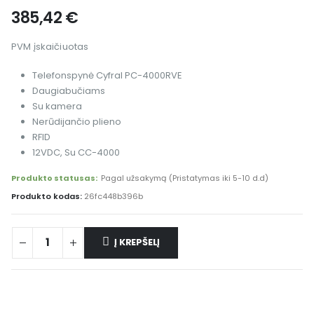
385,42
€
PVM įskaičiuotas
Telefonspynė Cyfral PC-4000RVE
Daugiabučiams
Su kamera
Nerūdijančio plieno
RFID
12VDC, Su CC-4000
Produkto statusas:
Pagal užsakymą (Pristatymas iki 5-10 d.d)
Produkto kodas:
26fc448b396b
Į KREPŠELĮ