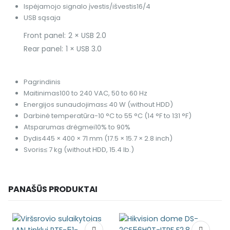
Ispėjamojo signalo įvestis/išvestis
16/4
USB sąsaja
Front panel: 2 × USB 2.0
Rear panel: 1 × USB 3.0
Pagrindinis
Maitinimas
100 to 240 VAC, 50 to 60 Hz
Energijos sunaudojimas
≤ 40 W (without HDD)
Darbinė temperatūra
-10 °C to 55 °C (14 °F to 131 °F)
Atsparumas drėgmei
10% to 90%
Dydis
445 × 400 × 71 mm (17.5 × 15.7 × 2.8 inch)
Svoris
≤ 7 kg (without HDD, 15.4 lb.)
PANAŠŪS PRODUKTAI