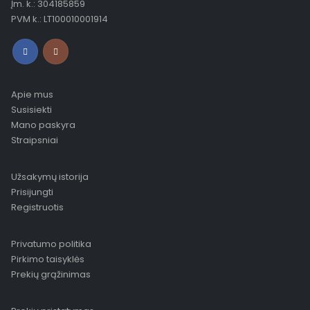
Įm. k.: 304185859
PVM k.: LT100010001914
Apie mus
Susisiekti
Mano paskyra
Straipsniai
Užsakymų istorija
Prisijungti
Registruotis
Privatumo politika
Pirkimo taisyklės
Prekių grąžinimas