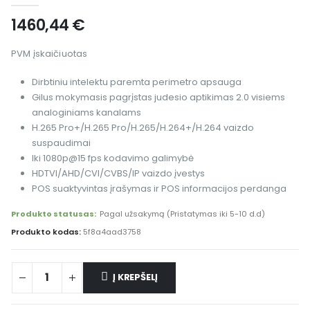
1460,44
€
PVM įskaičiuotas
Dirbtiniu intelektu paremta perimetro apsauga
Gilus mokymasis pagrįstas judesio aptikimas 2.0 visiems
analoginiams kanalams
H.265 Pro+/H.265 Pro/H.265/H.264+/H.264 vaizdo
suspaudimai
Iki 1080p@15 fps kodavimo galimybė
HDTVI/AHD/CVI/CVBS/IP vaizdo įvestys
POS suaktyvintas įrašymas ir POS informacijos perdanga
Produkto statusas:
Pagal užsakymą (Pristatymas iki 5-10 d.d)
Produkto kodas:
5f8a4aad3758
Į KREPŠELĮ