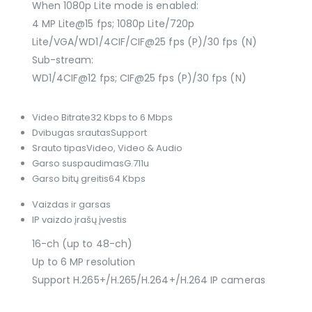
When 1080p Lite mode is enabled:
4 MP Lite@15 fps; 1080p Lite/720p
Lite/VGA/WD1/4CIF/CIF@25 fps (P)/30 fps (N)
Sub-stream:
WD1/4CIF@12 fps; CIF@25 fps (P)/30 fps (N)
Video Bitrate
32 Kbps to 6 Mbps
Dvibugas srautas
Support
Srauto tipas
Video, Video & Audio
Garso suspaudimas
G.711u
Garso bitų greitis
64 Kbps
Vaizdas ir garsas
IP vaizdo įrašų įvestis
16-ch (up to 48-ch)
Up to 6 MP resolution
Support H.265+/H.265/H.264+/H.264 IP cameras