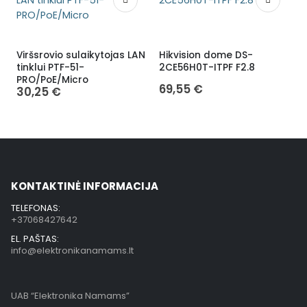
Viršsrovio sulaikytojas LAN
Hikvision dome DS-
H
tinklui PTF-51-
2CE56H0T-ITPF F2.8
1
PRO/PoE/Micro
69,55
€
30,25
€
KONTAKTINĖ INFORMACIJA
TELEFONAS:
+37068427642
EL. PAŠTAS:
info@elektronikanamams.lt
UAB “Elektronika Namams”