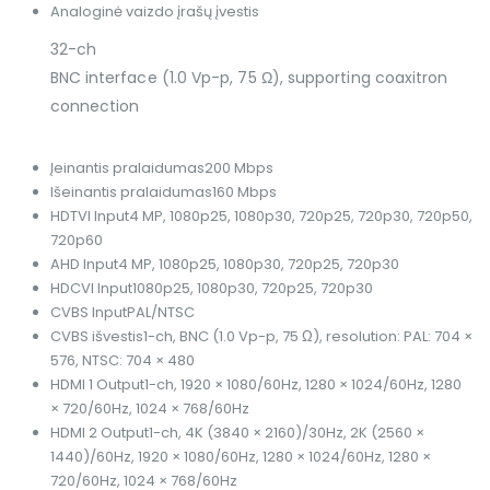
Analoginė vaizdo įrašų įvestis
32-ch
BNC interface (1.0 Vp-p, 75 Ω), supporting coaxitron
connection
Įeinantis pralaidumas
200 Mbps
Išeinantis pralaidumas
160 Mbps
HDTVI Input
4 MP, 1080p25, 1080p30, 720p25, 720p30, 720p50,
720p60
AHD Input
4 MP, 1080p25, 1080p30, 720p25, 720p30
HDCVI Input
1080p25, 1080p30, 720p25, 720p30
CVBS Input
PAL/NTSC
CVBS išvestis
1-ch, BNC (1.0 Vp-p, 75 Ω), resolution: PAL: 704 ×
576, NTSC: 704 × 480
HDMI 1 Output
1-ch, 1920 × 1080/60Hz, 1280 × 1024/60Hz, 1280
× 720/60Hz, 1024 × 768/60Hz
HDMI 2 Output
1-ch, 4K (3840 × 2160)/30Hz, 2K (2560 ×
1440)/60Hz, 1920 × 1080/60Hz, 1280 × 1024/60Hz, 1280 ×
720/60Hz, 1024 × 768/60Hz