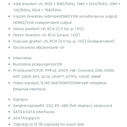
VGA išvestis
1-ch, 1920 × 1080/60Hz, 1280 × 1024/60Hz, 1280 ×
720/60Hz, 1024 × 768/60Hz
Vaizdo išvesties režimas
HDMI1/VGA simultaneous output,
HDMI2/VGA independent output
Garso įvestis
4-ch, RCA (2.0 Vp-p, 1 KΩ)
Garso išvestis
1-ch, RCA (Linear, 1 KΩ)
Dvipusis greitis
1-ch, RCA (2.0 Vp-p, 1 KΩ) (independent)
Sinchroninis atkūrimas
16-ch
Internetas
Nuotolinis prisijungimas
128
Protokolai
TCP/IP, PPPoE, DHCP, Hik-Connect, DNS, DDNS,
NTP, SADP, NFS, iSCSI, UPnP™, HTTPS, ONVIF, SNMP
Tinklo sąsaja
2, RJ45 10M/100M/1000M self-adaptive
Ethernet interface
Sąsajos
Serijinė sąsaja
RS-232, RS-485 (full-duplex), keyboard
SATA
4 SATA interfaces
eSATA
Support
Talpa
Up to 12 TB capacity for each disk