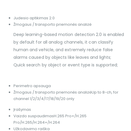
Judesio aptikimas 2.0
Žmogaus / transporto priemonės analizė
Deep learning-based motion detection 2.0 is enabled
by default for all analog channels, it can classify
human and vehicle, and extremely reduce false
alarms caused by objects like leaves and lights;
Quick search by object or event type is supported;
Perimetro apsauga
Žmogaus / transporto priemonės analizė
Up to 8-ch, for
channel 1/2/3/4/17/18/19/20 only
Įrašymas
Vaizdo suspaudimas
H.265 Pro+/H.265
Pro/H.265/H.264+/H.264
Užkodavimo raiška