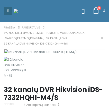
0
PRADŽIA
PARDUOTUVĖ
VAIZDO STEBĖJIMO SISTEMOS
,
TURBO HD VAIZDO APSAUGA
,
VAIZDO ĮRAŠYMO ĮRENGINIAI
,
32 KANALŲ DVR
32 KANALŲ DVR HIKVISION IDS-7332HQHI-M4/S
32 kanalų DVR Hikvision iDS-
7332HQHI-M4/S
( Atsiliepimų dar nėra. )
0
out of 5