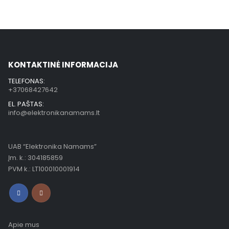
KONTAKTINĖ INFORMACIJA
TELEFONAS:
+37068427642
EL. PAŠTAS:
info@elektronikanamams.lt
UAB “Elektronika Namams”
Įm. k.: 304185859
PVM k.: LT100010001914
Apie mus