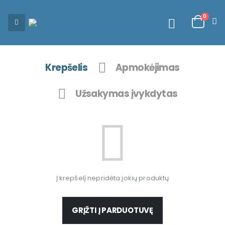
0
Krepšelis
Apmokėjimas
Užsakymas įvykdytas
Į krepšelį nepridėta jokių produktų
GRĮŽTI Į PARDUOTUVĘ