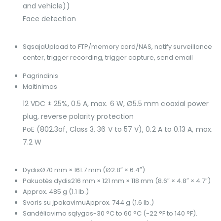
and vehicle))
Face detection
Sąsaja
Upload to FTP/memory card/NAS, notify surveillance
center, trigger recording, trigger capture, send email
Pagrindinis
Maitinimas
12 VDC ± 25%, 0.5 A, max. 6 W, Ø5.5 mm coaxial power
plug, reverse polarity protection
PoE (802.3af, Class 3, 36 V to 57 V), 0.2 A to 0.13 A, max.
7.2 W
Dydis
Ø70 mm × 161.7 mm (Ø2.8″ × 6.4″)
Pakuotės dydis
216 mm × 121 mm × 118 mm (8.6″ × 4.8″ × 4.7″)
Approx. 485 g (1.1 lb.)
Svoris su įpakavimu
Approx. 744 g (1.6 lb.)
Sandėliavimo sąlygos
-30 °C to 60 °C (-22 °F to 140 °F).