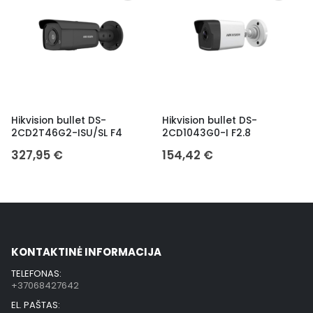
Hikvision bullet DS-
Hikvision bullet DS-
2CD2T46G2-ISU/SL F4
2CD1043G0-I F2.8
327,95
€
154,42
€
KONTAKTINĖ INFORMACIJA
TELEFONAS:
+37068427642
EL. PAŠTAS: