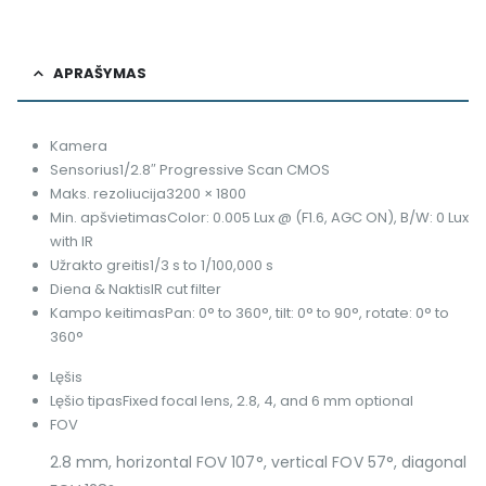
APRAŠYMAS
Kamera
Sensorius
1/2.8″ Progressive Scan CMOS
Maks. rezoliucija
3200 × 1800
Min. apšvietimas
Color: 0.005 Lux @ (F1.6, AGC ON), B/W: 0 Lux
with IR
Užrakto greitis
1/3 s to 1/100,000 s
Diena & Naktis
IR cut filter
Kampo keitimas
Pan: 0° to 360°, tilt: 0° to 90°, rotate: 0° to
360°
Lęšis
Lęšio tipas
Fixed focal lens, 2.8, 4, and 6 mm optional
FOV
2.8 mm, horizontal FOV 107°, vertical FOV 57°, diagonal