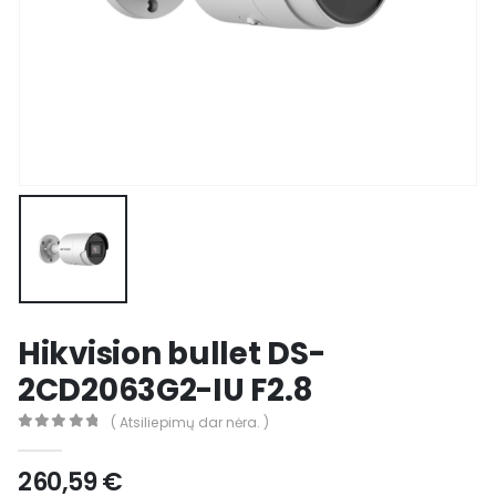
Hikvision bullet DS-
2CD2063G2-IU F2.8
( Atsiliepimų dar nėra. )
0
out of 5
260,59
€