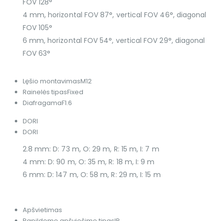
FOV 128°
4 mm, horizontal FOV 87°, vertical FOV 46°, diagonal
FOV 105°
6 mm, horizontal FOV 54°, vertical FOV 29°, diagonal
FOV 63°
Lęšio montavimas
M12
Rainelės tipas
Fixed
Diafragama
F1.6
DORI
DORI
2.8 mm: D: 73 m, O: 29 m, R: 15 m, I: 7 m
4 mm: D: 90 m, O: 35 m, R: 18 m, I: 9 m
6 mm: D: 147 m, O: 58 m, R: 29 m, I: 15 m
Apšvietimas
Papildomo apšviešimo tipas
IR