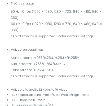
Trečias srautas
50 Hz: 10 fps (1920 × 1080, 1280 × 720, 640 × 480, 640 ×
360)
60 Hz: 10 fps (1920 × 1080, 1280 × 720, 640 × 480, 640 ×
360)
*Third stream is supported under certain settings.
Vaizdo suspaudimas
Main stream: H.265/H.264/H.264+/H.265+
Sub-stream: H.265/H.264/MJPEG
Third stream: H.265/H.264
*Third stream is supported under certain settings.
Vaizdo bitų greitis
32 Kbps to 16 Mbps
H.264 tipas
Baseline Profile/Main Profile/High Profile
H.265 tipas
Main Profile
Bitų greičio kontrolė
CBR/VBR