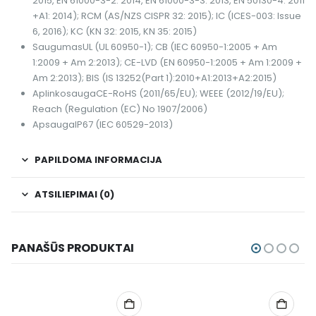
2015, EN 61000-3-2: 2014, EN 61000-3-3: 2013, EN 50130-4: 2011
+A1: 2014); RCM (AS/NZS CISPR 32: 2015); IC (ICES-003: Issue
6, 2016); KC (KN 32: 2015, KN 35: 2015)
Saugumas
UL (UL 60950-1); CB (IEC 60950-1:2005 + Am
1:2009 + Am 2:2013); CE-LVD (EN 60950-1:2005 + Am 1:2009 +
Am 2:2013); BIS (IS 13252(Part 1):2010+A1:2013+A2:2015)
Aplinkosauga
CE-RoHS (2011/65/EU); WEEE (2012/19/EU);
Reach (Regulation (EC) No 1907/2006)
Apsauga
IP67 (IEC 60529-2013)
PAPILDOMA INFORMACIJA
ATSILIEPIMAI (0)
PANAŠŪS PRODUKTAI