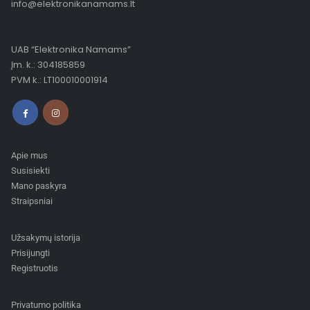
info@elektronikanamams.lt
UAB “Elektronika Namams”
Įm. k.: 304185859
PVM k.: LT100010001914
Apie mus
Susisiekti
Mano paskyra
Straipsniai
Užsakymų istorija
Prisijungti
Registruotis
Privatumo politika