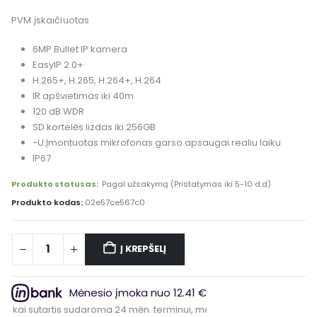
PVM įskaičiuotas
6MP Bullet IP kamera
EasyIP 2.0+
H.265+, H.265, H.264+, H.264
IR apšvietimas iki 40m
120 dB WDR
SD kortelės lizdas iki 256GB
-U:Įmontuotas mikrofonas garso apsaugai realiu laiku
IP67
Produkto statusas:
Pagal užsakymą (Pristatymas iki 5-10 d.d)
Produkto kodas:
02e57ce567c0
Į KREPŠELĮ
Alternative:
Mėnesio įmoka nuo 12.41 €
 sutartis sudaroma 24 mėn. terminui, metinė palūkanų norma – 6.9%, s