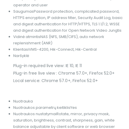
operator and user
Saugumas
Password protection, complicated password,
HTTPS encryption, IP address filter, Security Audit Log, basic
and digest authentication for HTTP/HTTPS, TLS 1.1/1.2, WSSE
and digest authentication for Open Network Video Jungtis
Vidinė atmintis
NAS (NFS, SMB/CIFS), auto network
replenishment (ANR)
Klientas
iVMS-4200, Hik-Connect, Hik-Central
Naršyklė
Plug-in required live view: IE 10, IE 11
Plug-in free live view : Chrome 57.0+, Firefox 52.0+
Local service: Chrome 57.0+, Firefox 52.0+
Nuotrauka
Nuotraukos parametrų keitiklis
Yes
Nuotraukos nustatymai
Rotate, mirror, privacy mask,
saturation, brightness, contrast, sharpness, gain, white
balance adjustable by client software or web browser