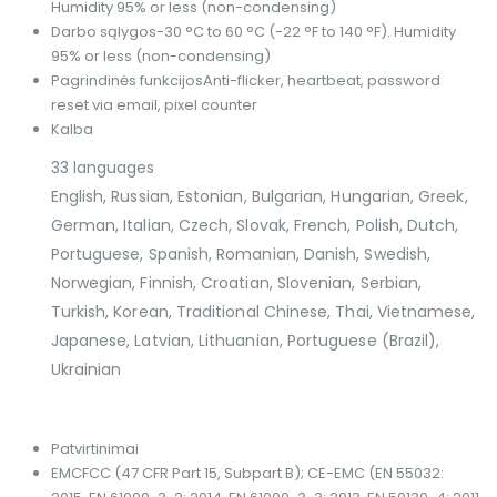
Humidity 95% or less (non-condensing)
Darbo sąlygos
-30 °C to 60 °C (-22 °F to 140 °F). Humidity
95% or less (non-condensing)
Pagrindinės funkcijos
Anti-flicker, heartbeat, password
reset via email, pixel counter
Kalba
33 languages
English, Russian, Estonian, Bulgarian, Hungarian, Greek,
German, Italian, Czech, Slovak, French, Polish, Dutch,
Portuguese, Spanish, Romanian, Danish, Swedish,
Norwegian, Finnish, Croatian, Slovenian, Serbian,
Turkish, Korean, Traditional Chinese, Thai, Vietnamese,
Japanese, Latvian, Lithuanian, Portuguese (Brazil),
Ukrainian
Patvirtinimai
EMC
FCC (47 CFR Part 15, Subpart B); CE-EMC (EN 55032: