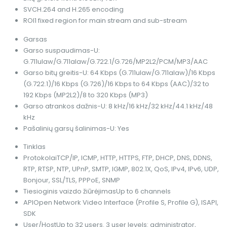
SVC
H.264 and H.265 encoding
ROI
1 fixed region for main stream and sub-stream
Garsas
Garso suspaudimas
-U:
G.711ulaw/G.711alaw/G.722.1/G.726/MP2L2/PCM/MP3/AAC
Garso bitų greitis
-U: 64 Kbps (G.711ulaw/G.711alaw)/16 Kbps
(G.722.1)/16 Kbps (G.726)/16 Kbps to 64 Kbps (AAC)/32 to
192 Kbps (MP2L2)/8 to 320 Kbps (MP3)
Garso atrankos dažnis
-U: 8 kHz/16 kHz/32 kHz/44.1 kHz/48
kHz
Pašalinių garsų šalinimas
-U: Yes
Tinklas
Protokolai
TCP/IP, ICMP, HTTP, HTTPS, FTP, DHCP, DNS, DDNS,
RTP, RTSP, NTP, UPnP, SMTP, IGMP, 802.1X, QoS, IPv4, IPv6, UDP,
Bonjour, SSL/TLS, PPPoE, SNMP
Tiesioginis vaizdo žiūrėjimas
Up to 6 channels
API
Open Network Video Interface (Profile S, Profile G), ISAPI,
SDK
User/Host
Up to 32 users. 3 user levels: administrator,