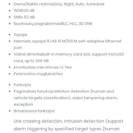
Diena/Naktis režimas
Day, Night, Auto, Schedule
WDR
120 dB
SNR
≥ 52 dB
Nuotraukų pagražinimas
BLC, HLC, 3D DNR
Sąsaja
Interneto sąsaja
1 RJ45 10 M/100 M self-adaptive Ethernet
port
Vidinė atmintis
Built-in memory card slot, support microSD
card, up to 256 GB
Įmontuotas mikrofonas
-U: Yes
Perkrovimo mygtukas
Yes
Funkcijos
Pagrindinės funckcijos
Motion detection (human and
vehicle targets classification), video tampering alarm,
exception
Išmaniosios funkcijos
Line crossing detection, intrusion detection (support
alarm triggering by specified target types (human