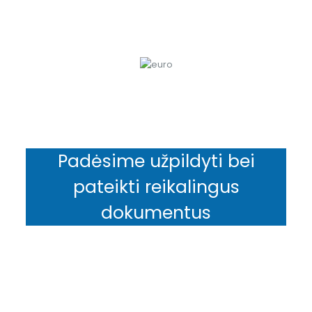
Gavus teigiamą atsakymą – projektui
įgyvendinti skiriami 12 mėn.
Mokėjimo prašymo pateikimas
Padėsime užpildyti bei
pateikti reikalingus
dokumentus
Naudinga informacija