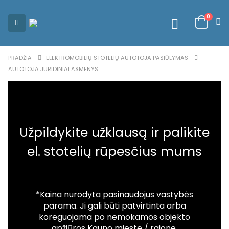
0
PRADŽIA
ELEKTROMOBILIŲ STOTELIŲ AUTOTOJA PASIŪLYMAS
AUTOTOJA JURIDINIAI ASMENYS
Užpildykite užklausą ir palikite
el. stotelių rūpesčius mums
*Kaina nurodyta pasinaudojus vastybės
parama. Ji gali būti patvirtinta arba
koreguojama po nemokamos objekto
apžiūros Kauno mieste / rajone.