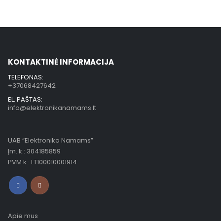
KONTAKTINĖ INFORMACIJA
TELEFONAS:
+37068427642
EL. PAŠTAS:
info@elektronikanamams.lt
UAB “Elektronika Namams”
Įm. k.: 304185859
PVM k.: LT100010001914
Apie mus