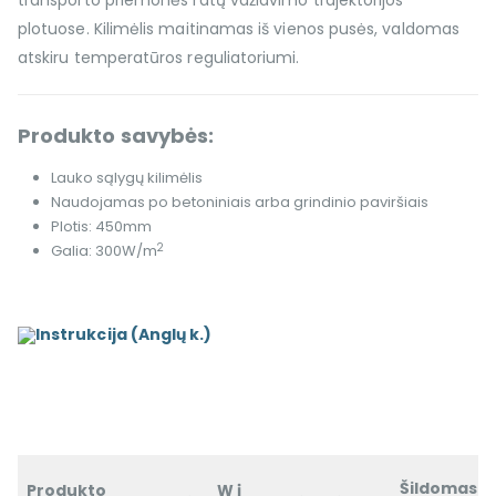
plotuose. Kilimėlis maitinamas iš vienos pusės, valdomas
atskiru temperatūros reguliatoriumi.
Produkto savybės:
Lauko sąlygų kilimėlis
Naudojamas po betoniniais arba grindinio paviršiais
Plotis: 450mm
2
Galia: 300W/m
Instrukcija (Anglų k.)
Šildomas
Produkto
W į