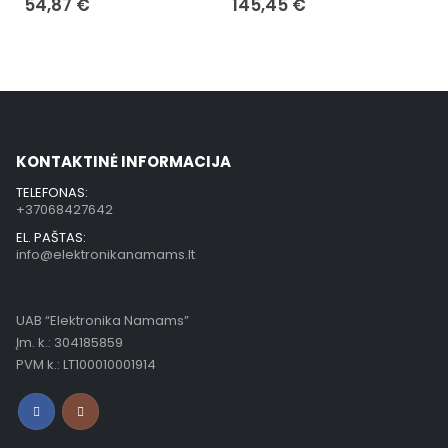
54,87
€
145,45
€
KONTAKTINĖ INFORMACIJA
TELEFONAS:
+37068427642
EL. PAŠTAS:
info@elektronikanamams.lt
UAB “Elektronika Namams”
Įm. k.: 304185859
PVM k.: LT100010001914