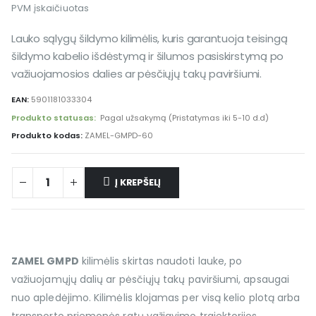
PVM įskaičiuotas
Lauko sąlygų šildymo kilimėlis, kuris garantuoja teisingą
šildymo kabelio išdėstymą ir šilumos pasiskirstymą po
važiuojamosios dalies ar pėsčiųjų takų paviršiumi.
EAN:
5901181033304
Produkto statusas:
Pagal užsakymą (Pristatymas iki 5-10 d.d)
Produkto kodas:
ZAMEL-GMPD-60
Į KREPŠELĮ
ZAMEL GMPD
kilimėlis skirtas naudoti lauke, po
važiuojamųjų dalių ar pėsčiųjų takų paviršiumi, apsaugai
nuo apledėjimo. Kilimėlis klojamas per visą kelio plotą arba
transporto priemonės ratų važiavimo trajektorijos