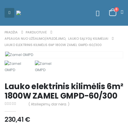
0
PRADŽIA
PARDUOTUVĖ
APSAUGA NUO UŽŠALIMO/APLEDĖJIMO
,
LAUKO SĄLYGŲ KILIMĖLIAI
LAUKO ELEKTRINIS KILIMĖLIS 6M² 1800W ZAMEL GMPD-60/300
Lauko elektrinis kilimėlis 6m²
1800W ZAMEL GMPD-60/300
( Atsiliepimų dar nėra. )
0
out of 5
230,41
€