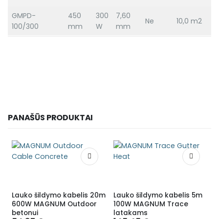
GMPD-
450
300
7,60
Ne
10,0 m2
100/300
mm
W
mm
PANAŠŪS PRODUKTAI
Lauko šildymo kabelis 20m
Lauko šildymo kabelis 5m
L
600W MAGNUM Outdoor
100W MAGNUM Trace
betonui
latakams
O