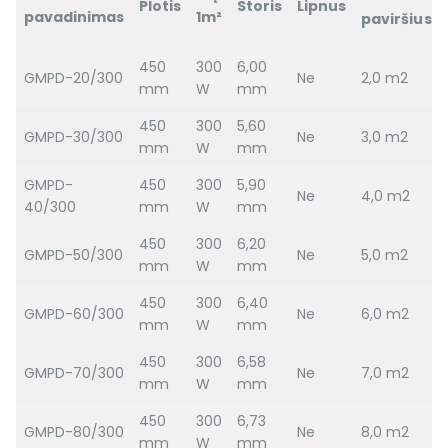
Plotis
Storis
Lipnus
pavadinimas
1m²
paviršius
450
300
6,00
GMPD-20/300
Ne
2,0 m2
mm
W
mm
450
300
5,60
GMPD-30/300
Ne
3,0 m2
mm
W
mm
GMPD-
450
300
5,90
Ne
4,0 m2
40/300
mm
W
mm
450
300
6,20
GMPD-50/300
Ne
5,0 m2
mm
W
mm
450
300
6,40
GMPD-60/300
Ne
6,0 m2
mm
W
mm
450
300
6,58
GMPD-70/300
Ne
7,0 m2
mm
W
mm
450
300
6,73
GMPD-80/300
Ne
8,0 m2
mm
W
mm