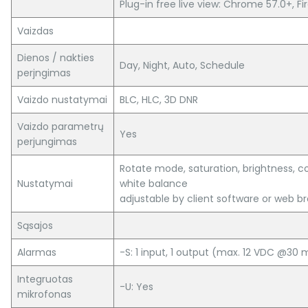
Plug-in free live view: Chrome 57.0+, Fi
Vaizdas
Dienos / nakties
Day, Night, Auto, Schedule
perjngimas
Vaizdo nustatymai
BLC, HLC, 3D DNR
Vaizdo parametrų
Yes
perjungimas
Rotate mode, saturation, brightness, co
Nustatymai
white balance
adjustable by client software or web b
Sąsajos
Alarmas
-S: 1 input, 1 output (max. 12 VDC @30 
Integruotas
-U: Yes
mikrofonas