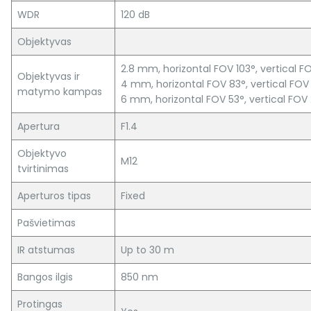
WDR
120 dB
Objektyvas
2.8 mm, horizontal FOV 103°, vertical F
Objektyvas ir
4 mm, horizontal FOV 83°, vertical FOV
matymo kampas
6 mm, horizontal FOV 53°, vertical FOV
Apertura
F1.4
Objektyvo
M12
tvirtinimas
Aperturos tipas
Fixed
Pašvietimas
IR atstumas
Up to 30 m
Bangos ilgis
850 nm
Protingas