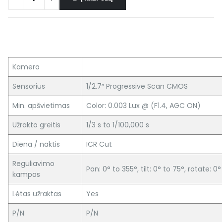
Kamera
Sensorius
1/2.7″ Progressive Scan CMOS
Min. apšvietimas
Color: 0.003 Lux @ (F1.4, AGC ON)
Užrakto greitis
1/3 s to 1/100,000 s
Diena / naktis
ICR Cut
Reguliavimo
Pan: 0° to 355°, tilt: 0° to 75°, rotate: 0
kampas
Lėtas užraktas
Yes
P/N
P/N