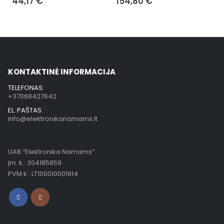
44,17
€
154,80
€
KONTAKTINĖ INFORMACIJA
TELEFONAS:
+37068427642
EL. PAŠTAS:
info@elektronikanamams.lt
UAB “Elektronika Namams”
Įm. k.: 304185859
PVM k.: LT100010001914