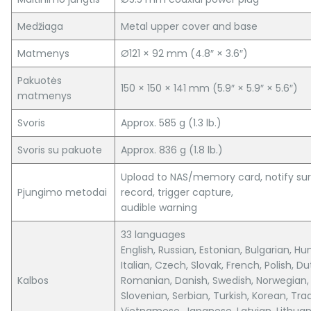
Medžiaga
Metal upper cover and base
Matmenys
Ø121 × 92 mm (4.8″ × 3.6″)
Pakuotės
150 × 150 × 141 mm (5.9″ × 5.9″ × 5.6″)
matmenys
Svoris
Approx. 585 g (1.3 lb.)
Svoris su pakuote
Approx. 836 g (1.8 lb.)
Upload to NAS/memory card, notify surv
Pjungimo metodai
record, trigger capture,
audible warning
33 languages
English, Russian, Estonian, Bulgarian, H
Italian, Czech, Slovak, French, Polish, D
Kalbos
Romanian, Danish, Swedish, Norwegian, F
Slovenian, Serbian, Turkish, Korean, Trad