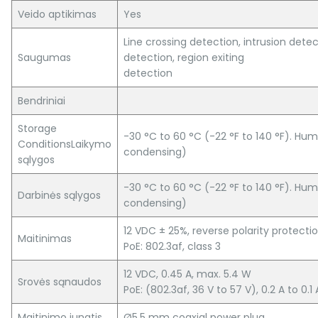
Veido aptikimas
Yes
Line crossing detection, intrusion dete
Saugumas
detection, region exiting
detection
Bendriniai
Storage
-30 °C to 60 °C (-22 °F to 140 °F). Hum
ConditionsLaikymo
condensing)
sąlygos
-30 °C to 60 °C (-22 °F to 140 °F). Hum
Darbinės sąlygos
condensing)
12 VDC ± 25%, reverse polarity protecti
Maitinimas
PoE: 802.3af, class 3
12 VDC, 0.45 A, max. 5.4 W
Srovės sąnaudos
PoE: (802.3af, 36 V to 57 V), 0.2 A to 0.1
Maitinimo jungtis
Ø5.5 mm coaxial power plug