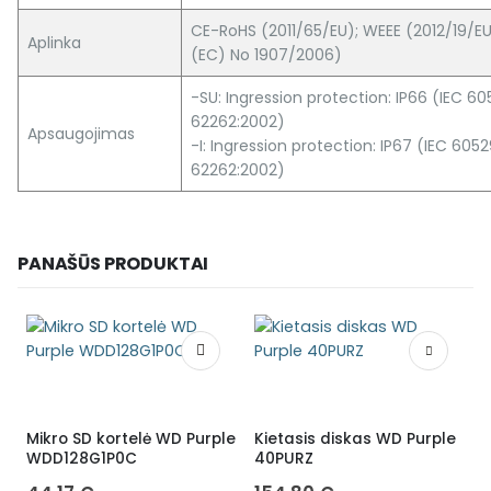
CE-RoHS (2011/65/EU); WEEE (2012/19/EU
Aplinka
(EC) No 1907/2006)
-SU: Ingression protection: IP66 (IEC 60
62262:2002)
Apsaugojimas
-I: Ingression protection: IP67 (IEC 6052
62262:2002)
PANAŠŪS PRODUKTAI
Mikro SD kortelė WD Purple
Kietasis diskas WD Purple
H
WDD128G1P0C
40PURZ
2