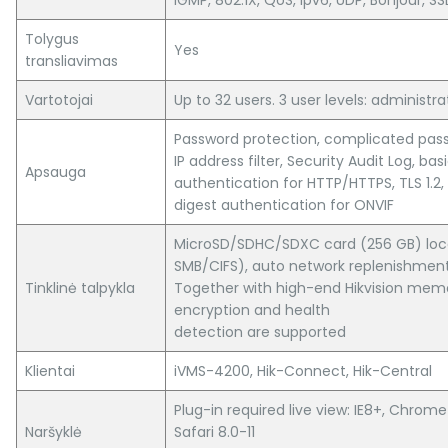
IGMP, 802.1X, QoS, Ipv6, UDP, Bonjour, SS
Tolygus
Yes
transliavimas
Vartotojai
Up to 32 users. 3 user levels: administr
Password protection, complicated pass
IP address filter, Security Audit Log, ba
Apsauga
authentication for HTTP/HTTPS, TLS 1.2
digest authentication for ONVIF
MicroSD/SDHC/SDXC card (256 GB) loca
SMB/CIFS), auto network replenishmen
Tinklinė talpykla
Together with high-end Hikvision me
encryption and health
detection are supported
Klientai
iVMS-4200, Hik-Connect, Hik-Central
Plug-in required live view: IE8+, Chrome 
Naršyklė
Safari 8.0-11