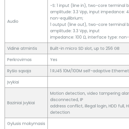
-S: 1 input (line in), two-core terminal 
amplitude: 3.3 Vpp, input impedance: 4.
non-equilibrium;
Audio
1 output (line out), two-core terminal 
amplitude: 3.3 Vpp, input
impedance: 100 Ω, interface type: non-
Vidinė atmintis
Built-in micro SD slot, up to 256 GB
Perkrovimas
Yes
Ryšio sąsaja
1 RJ45 10M/100M self-adaptive Ethernet
Įvykiai
Motion detection, video tampering ala
disconnected, IP
Baziniai įvykiai
address conflict, illegal login, HDD full
detection
Gylusis mokymasis