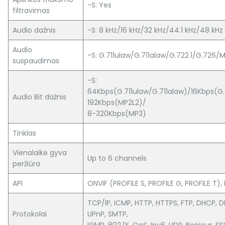
-S: Yes
filtravimas
Audio dažnis
-S: 8 kHz/16 kHz/32 kHz/44.1 kHz/48 kHz
Audio
-S: G.711ulaw/G.711alaw/G.722.1/G.72
suspaudimas
-S:
64Kbps(G.711ulaw/G.711alaw)/16Kbps(G.
Audio Bit dažnis
192Kbps(MP2L2)/
8-320Kbps(MP3)
Tinklas
Vienalaikė gyva
Up to 6 channels
peržiūra
API
ONVIF (PROFILE S, PROFILE G, PROFILE T), 
TCP/IP, ICMP, HTTP, HTTPS, FTP, DHCP, D
Protokolai
UPnP, SMTP,