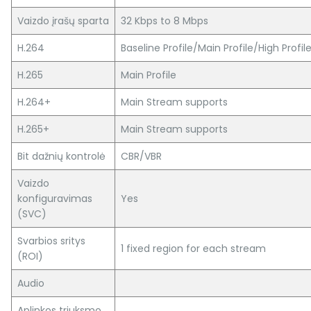
Vaizdo įrašų sparta
32 Kbps to 8 Mbps
H.264
Baseline Profile/Main Profile/High Profil
H.265
Main Profile
H.264+
Main Stream supports
H.265+
Main Stream supports
Bit dažnių kontrolė
CBR/VBR
Vaizdo
konfiguravimas
Yes
(SVC)
Svarbios sritys
1 fixed region for each stream
(ROI)
Audio
Aplinkos triuksmo