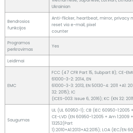
Vietnamese, Japanese, Latvian, Lithuani
Ukrainian
Anti-flicker, heartbeat, mirror, privacy
Bendrosios
reset via e-mail, pixel
funkcijos
counter
Programos
Yes
perkrovimas
Leidimai
FCC (47 CFR Part 15, Subpart B); CE-EMC
61000-3-2: 2014, EN
EMC
61000-3-3: 2013, EN 50130-4: 2011 +A1: 
32: 2015); IC
(ICES-003: Issue 6, 2016); KC (KN 32: 201
UL (UL 60950-1); CB (IEC 60950-1:2005 
CE-LVD (EN 60950-1:2005 + Am 1:2009 + 
Saugumas
13252(Part
1):2010+A1:2013+A2:2015); LOA (IEC/EN 6