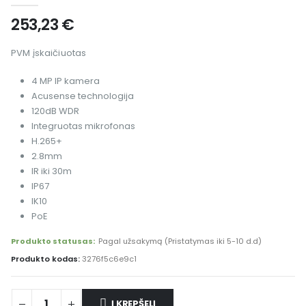
253,23
€
PVM įskaičiuotas
4 MP IP kamera
Acusense technologija
120dB WDR
Integruotas mikrofonas
H.265+
2.8mm
IR iki 30m
IP67
IK10
PoE
Produkto statusas:
Pagal užsakymą (Pristatymas iki 5-10 d.d)
Produkto kodas:
3276f5c6e9c1
Į KREPŠELĮ