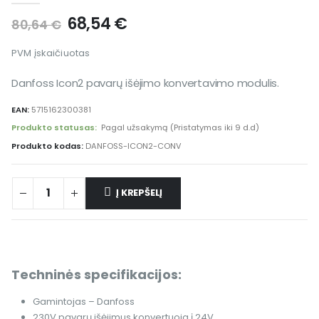
68,54
€
80,64
€
PVM įskaičiuotas
Danfoss Icon2 pavarų išėjimo konvertavimo modulis.
EAN:
5715162300381
Produkto statusas:
Pagal užsakymą (Pristatymas iki 9 d.d)
Produkto kodas:
DANFOSS-ICON2-CONV
Į KREPŠELĮ
Techninės specifikacijos:
Gamintojas – Danfoss
230V pavarų išėjimus konvertuoja į 24V