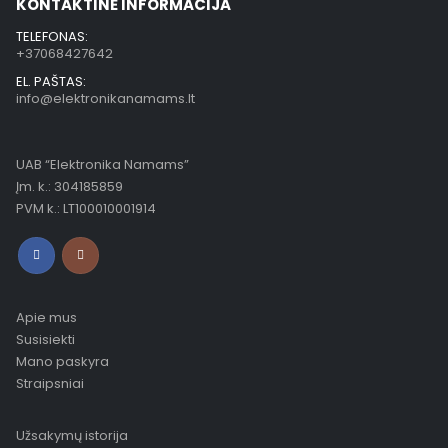
KONTAKTINĖ INFORMACIJA
TELEFONAS:
+37068427642
EL. PAŠTAS:
info@elektronikanamams.lt
UAB “Elektronika Namams”
Įm. k.: 304185859
PVM k.: LT100010001914
Apie mus
Susisiekti
Mano paskyra
Straipsniai
Užsakymų istorija