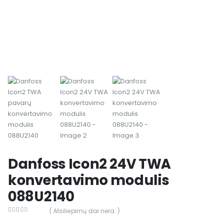
Danfoss Icon2 24V TWA
konvertavimo modulis
088U2140
( Atsiliepimų dar nėra. )
0
out of 5