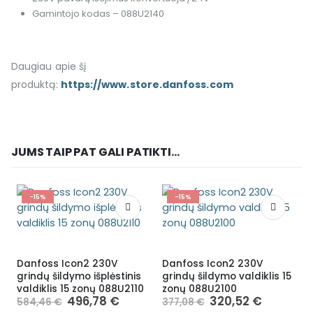
Gamintojo kodas – 088U2140
Daugiau apie šį
produktą:
https://www.store.danfoss.com
JUMS TAIP PAT GALI PATIKTI...
-15%
-15%
Danfoss Icon2 230V
Danfoss Icon2 230V
grindų šildymo išplėstinis
grindų šildymo valdiklis 15
valdiklis 15 zonų 088U2110
zonų 088U2100
496,78
€
320,52
€
584,46
€
377,08
€