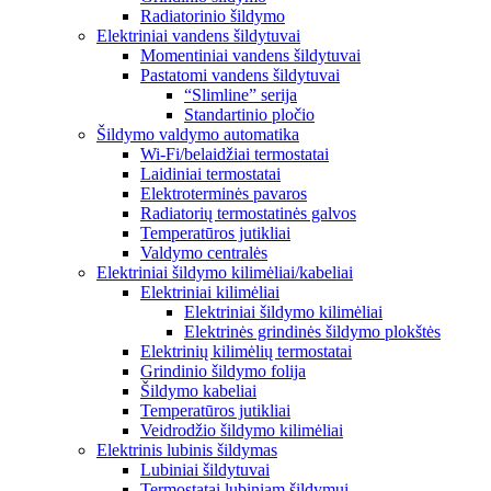
Radiatorinio šildymo
Elektriniai vandens šildytuvai
Momentiniai vandens šildytuvai
Pastatomi vandens šildytuvai
“Slimline” serija
Standartinio pločio
Šildymo valdymo automatika
Wi-Fi/belaidžiai termostatai
Laidiniai termostatai
Elektroterminės pavaros
Radiatorių termostatinės galvos
Temperatūros jutikliai
Valdymo centralės
Elektriniai šildymo kilimėliai/kabeliai
Elektriniai kilimėliai
Elektriniai šildymo kilimėliai
Elektrinės grindinės šildymo plokštės
Elektrinių kilimėlių termostatai
Grindinio šildymo folija
Šildymo kabeliai
Temperatūros jutikliai
Veidrodžio šildymo kilimėliai
Elektrinis lubinis šildymas
Lubiniai šildytuvai
Termostatai lubiniam šildymui