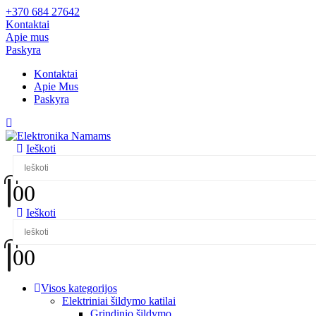
+370 684 27642
Kontaktai
Apie mus
Paskyra
Kontaktai
Apie Mus
Paskyra
Ieškoti
0
0
Ieškoti
0
0
Visos kategorijos
Elektriniai šildymo katilai
Grindinio šildymo