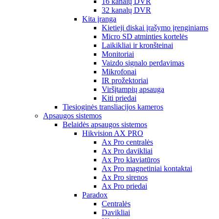
16 kanalų DVR
32 kanalų DVR
Kita įranga
Kietieji diskai įrašymo įrenginiams
Micro SD atminties kortelės
Laikikliai ir kronšteinai
Monitoriai
Vaizdo signalo perdavimas
Mikrofonai
IR prožektoriai
Viršįtampių apsauga
Kiti priedai
Tiesioginės transliacijos kameros
Apsaugos sistemos
Belaidės apsaugos sistemos
Hikvision AX PRO
Ax Pro centralės
Ax Pro davikliai
Ax Pro klaviatūros
Ax Pro magnetiniai kontaktai
Ax Pro sirenos
Ax Pro priedai
Paradox
Centralės
Davikliai