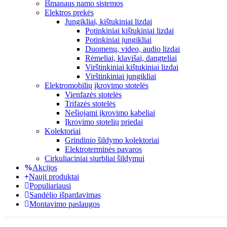
Išmanaus namo sistemos
Elektros prekės
Jungikliai, kištukiniai lizdai
Potinkiniai kištukiniai lizdai
Potinkiniai jungikliai
Duomenų, video, audio lizdai
Rėmeliai, klavišai, dangteliai
Virštinkiniai kištukiniai lizdai
Virštinkiniai jungikliai
Elektromobilių įkrovimo stotelės
Vienfazės stotelės
Trifazės stotelės
Nešiojami įkrovimo kabeliai
Įkrovimo stotelių priedai
Kolektoriai
Grindinio šildymo kolektoriai
Elektroterminės pavaros
Cirkuliaciniai siurbliai šildymui
Akcijos
Nauji produktai
Populiariausi
Sandėlio išpardavimas
Montavimo paslaugos