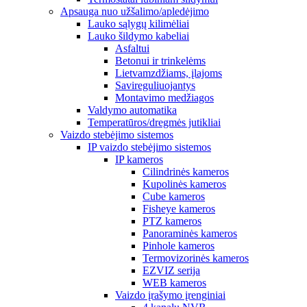
Apsauga nuo užšalimo/apledėjimo
Lauko sąlygų kilimėliai
Lauko šildymo kabeliai
Asfaltui
Betonui ir trinkelėms
Lietvamzdžiams, įlajoms
Savireguliuojantys
Montavimo medžiagos
Valdymo automatika
Temperatūros/dregmės jutikliai
Vaizdo stebėjimo sistemos
IP vaizdo stebėjimo sistemos
IP kameros
Cilindrinės kameros
Kupolinės kameros
Cube kameros
Fisheye kameros
PTZ kameros
Panoraminės kameros
Pinhole kameros
Termovizorinės kameros
EZVIZ serija
WEB kameros
Vaizdo įrašymo įrenginiai