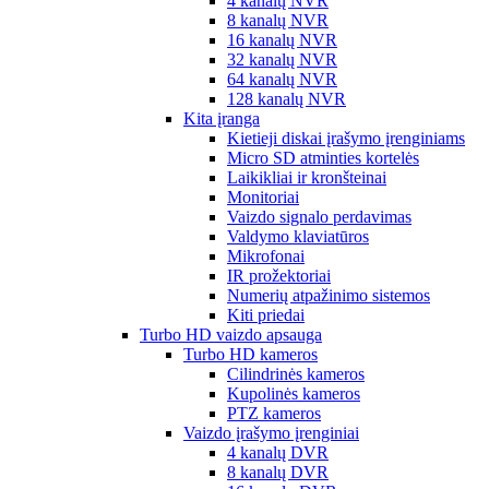
4 kanalų NVR
8 kanalų NVR
16 kanalų NVR
32 kanalų NVR
64 kanalų NVR
128 kanalų NVR
Kita įranga
Kietieji diskai įrašymo įrenginiams
Micro SD atminties kortelės
Laikikliai ir kronšteinai
Monitoriai
Vaizdo signalo perdavimas
Valdymo klaviatūros
Mikrofonai
IR prožektoriai
Numerių atpažinimo sistemos
Kiti priedai
Turbo HD vaizdo apsauga
Turbo HD kameros
Cilindrinės kameros
Kupolinės kameros
PTZ kameros
Vaizdo įrašymo įrenginiai
4 kanalų DVR
8 kanalų DVR