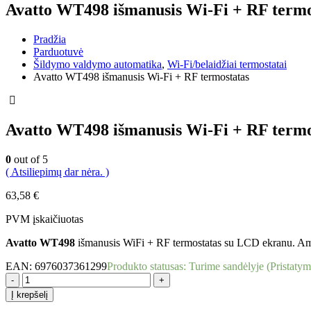
Avatto WT498 išmanusis Wi-Fi + RF termo
Pradžia
Parduotuvė
Šildymo valdymo automatika
,
Wi-Fi/belaidžiai termostatai
Avatto WT498 išmanusis Wi-Fi + RF termostatas
Avatto WT498 išmanusis Wi-Fi + RF termo
0
out of 5
( Atsiliepimų dar nėra. )
63,58
€
PVM įskaičiuotas
Avatto WT498
išmanusis WiFi + RF termostatas su LCD ekranu. Ama
EAN:
6976037361299
Produkto statusas:
Turime sandėlyje (Pristatym
-
+
Į krepšelį