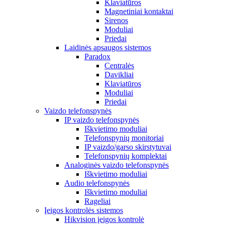
Klaviatūros
Magnetiniai kontaktai
Sirenos
Moduliai
Priedai
Laidinės apsaugos sistemos
Paradox
Centralės
Davikliai
Klaviatūros
Moduliai
Priedai
Vaizdo telefonspynės
IP vaizdo telefonspynės
Iškvietimo moduliai
Telefonspynių monitoriai
IP vaizdo/garso skirstytuvai
Telefonspynių komplektai
Analoginės vaizdo telefonspynės
Iškvietimo moduliai
Audio telefonspynės
Iškvietimo moduliai
Rageliai
Įeigos kontrolės sistemos
Hikvision įeigos kontrolė